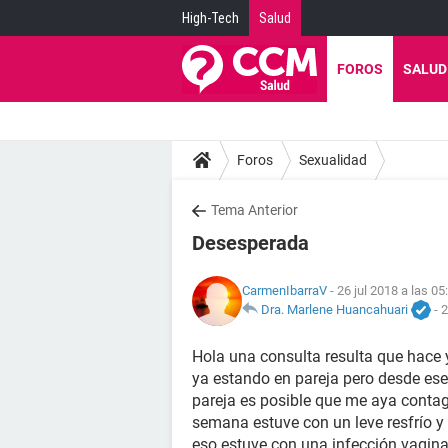
High-Tech
Salud
FOROS
SALUD
Foros
Sexualidad
Tema Anterior
Desesperada
CarmenIbarraV
- 26 jul 2018 a las 05
Dra. Marlene Huancahuari
-
2
Hola una consulta resulta que hace
ya estando en pareja pero desde ese
pareja es posible que me aya contag
semana estuve con un leve resfrío y
eso estuve con una infección vagina