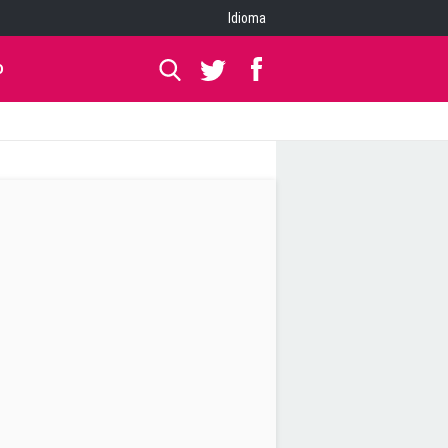
Idioma
O