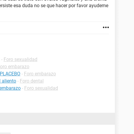
ersiste esa duda no se que hacer por favor ayudeme
-
Foro sexualidad
oro embarazo
 PLACEBO
-
Foro embarazo
 aliento
-
Foro dental
r embarazo
-
Foro sexualidad