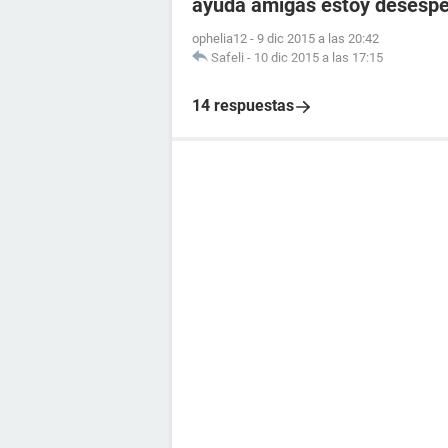
ayuda amigas estoy desesp
ophelia12
-
9 dic 2015 a las 20:42
Safeli
-
10 dic 2015 a las 17:15
14 respuestas