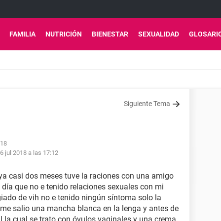
FAMILIA
NUTRICIÓN
BIENESTAR
SEXUALIDAD
GLOSARI
Siguiente Tema
:18
6 jul 2018 a las 17:12
 ya casi dos meses tuve la raciones con una amigo
 día que no e tenido relaciones sexuales con mi
iado de vih no e tenido ningún síntoma solo la
 me salio una mancha blanca en la lenga y antes de
l la cual se trato con óvulos vaginales y una crema