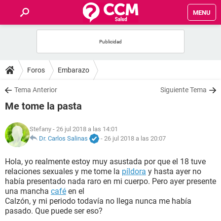
MENU
INICIO
FOROS
Foros
Embarazo
SALUD
Tema Anterior
Siguiente Tema
Me tome la pasta
FAMILIA
Stefany
- 26 jul 2018 a las 14:01
NUTRICIÓN
Dr. Carlos Salinas
-
26 jul 2018 a las 20:07
Hola, yo realmente estoy muy asustada por que el 18 tuve
BIENESTAR
relaciones sexuales y me tome la
píldora
y hasta ayer no
había presentado nada raro en mi cuerpo. Pero ayer presente
SEXUALIDAD
una mancha
café
en el
Calzón, y mi periodo todavía no llega nunca me había
pasado. Que puede ser eso?
GLOSARIO