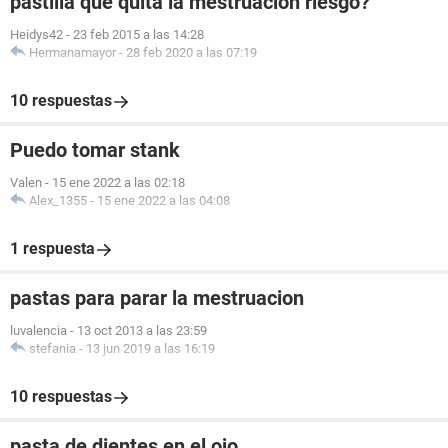
pastilla que quita la mestruación riesgo?
Heidys42
-
23 feb 2015 a las 14:28
Hermanamayor
-
28 feb 2020 a las 07:19
10 respuestas
Puedo tomar stank
Valen
-
15 ene 2022 a las 02:18
Alex_1355
-
15 ene 2022 a las 04:08
1 respuesta
pastas para parar la mestruacion
luvalencia
-
13 oct 2013 a las 23:59
stefania
-
13 jun 2019 a las 16:19
10 respuestas
pasta de dientes en el ojo