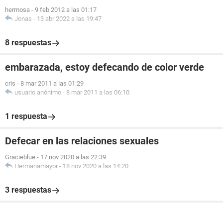
hermosa
-
9 feb 2012 a las 01:17
Jonas
-
13 abr 2022 a las 19:47
8 respuestas
embarazada, estoy defecando de color verde
cris
-
8 mar 2011 a las 01:29
usuario anónimo
-
8 mar 2011 a las 06:10
1 respuesta
Defecar en las relaciones sexuales
Gracieblue
-
17 nov 2020 a las 22:39
Hermanamayor
-
18 nov 2020 a las 14:20
3 respuestas