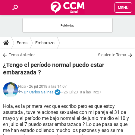
MENU
INICIO
FOROS
Foros
Embarazo
SALUD
Tema Anterior
Siguiente Tema
¿Tengo el período normal puedo estar
FAMILIA
embarazada ?
NUTRICIÓN
Nico
- 26 jul 2018 a las 14:07
Dr. Carlos Salinas
-
26 jul 2018 a las 19:27
BIENESTAR
Hola, es la primera vez que escribo pero es que estoy
asustada , tuve relaciones sexuales con mi pareja el 31 de
SEXUALIDAD
mayo y el período me bajo normal el de junio me dio el 10 y
en julio el 7 puedo estar embarazada ? Lo que pasa es que
me han estado doliendo mucho los pezones y eso se me
GLOSARIO