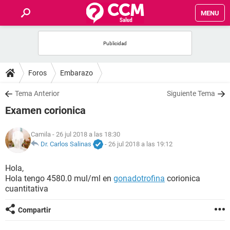
MENU
INICIO
FOROS
Foros
Embarazo
SALUD
Tema Anterior
Siguiente Tema
Examen corionica
FAMILIA
Camila
- 26 jul 2018 a las 18:30
NUTRICIÓN
Dr. Carlos Salinas
-
26 jul 2018 a las 19:12
Hola,
BIENESTAR
Hola tengo 4580.0 mul/ml en
gonadotrofina
corionica
cuantitativa
SEXUALIDAD
Compartir
GLOSARIO