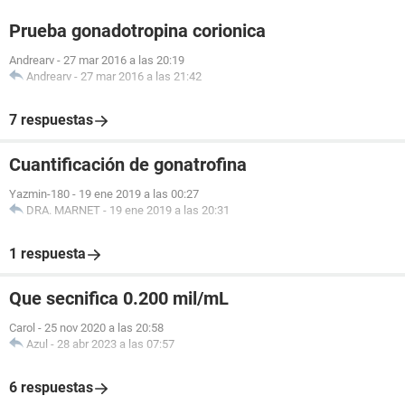
Prueba gonadotropina corionica
Andrearv
-
27 mar 2016 a las 20:19
Andrearv
-
27 mar 2016 a las 21:42
7 respuestas
Cuantificación de gonatrofina
Yazmin-180
-
19 ene 2019 a las 00:27
DRA. MARNET
-
19 ene 2019 a las 20:31
1 respuesta
Que secnifica 0.200 mil/mL
Carol
-
25 nov 2020 a las 20:58
Azul
-
28 abr 2023 a las 07:57
6 respuestas