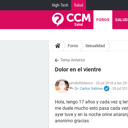
High-Tech
Salud
FOROS
SALUD
Foros
Sexualidad
Tema Anterior
Dolor en el vientre
jamilethblanco
- 26 jul 2018 a las 20
Dr. Carlos Salinas
-
26 jul 201
Hola, tengo 17 años y cada vez q ten
me duele mucho esto pasa cada vez 
ayer tuve y en la noche orine anara
anonimo gracias