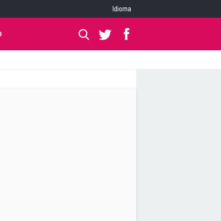
Idioma
O