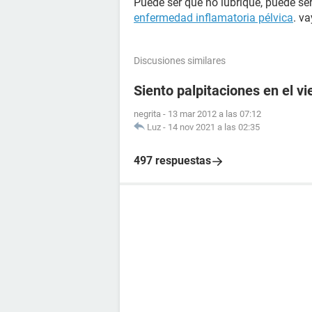
Puede ser que no lubrique, puede se
enfermedad inflamatoria pélvica
. v
Discusiones similares
Siento palpitaciones en el v
negrita
-
13 mar 2012 a las 07:12
Luz
-
14 nov 2021 a las 02:35
497 respuestas