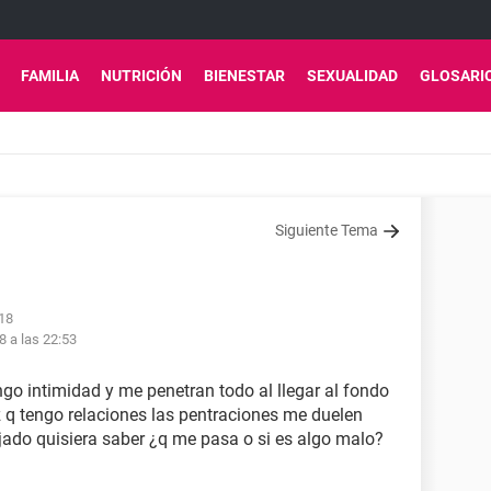
FAMILIA
NUTRICIÓN
BIENESTAR
SEXUALIDAD
GLOSARI
Siguiente Tema
:18
8 a las 22:53
go intimidad y me penetran todo al llegar al fondo
q tengo relaciones las pentraciones me duelen
njado quisiera saber ¿q me pasa o si es algo malo?