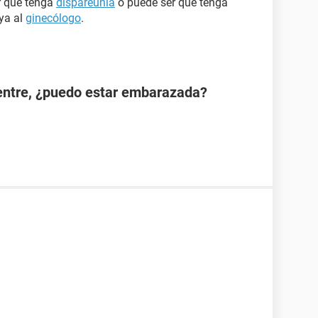
r que tenga
dispareunia
o puede ser que tenga
aya al
ginecólogo
.
ientre, ¿puedo estar embarazada?