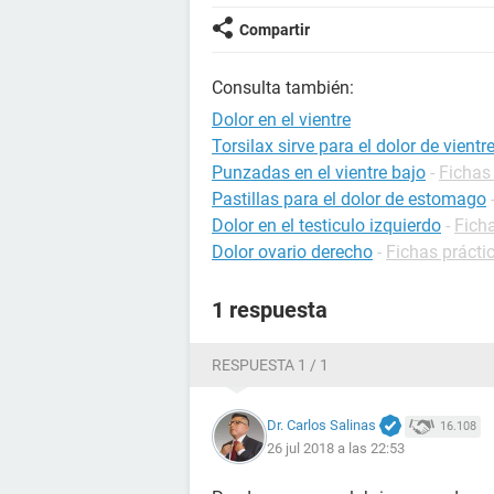
Compartir
Consulta también:
Dolor en el vientre
Torsilax sirve para el dolor de vientr
Punzadas en el vientre bajo
-
Fichas
Pastillas para el dolor de estomago
Dolor en el testiculo izquierdo
-
Ficha
Dolor ovario derecho
-
Fichas prácti
1 respuesta
RESPUESTA 1 / 1
Dr. Carlos Salinas
16.108
26 jul 2018 a las 22:53