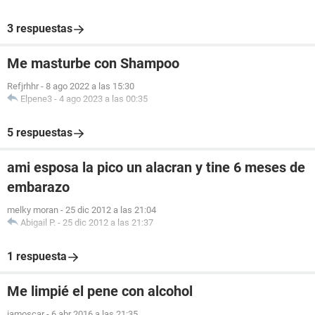
3 respuestas
Me masturbe con Shampoo
Refjrhhr
-
8 ago 2022 a las 15:30
Elpene3
-
4 ago 2023 a las 00:35
5 respuestas
ami esposa la pico un alacran y tine 6 meses de
embarazo
melky moran
-
25 dic 2012 a las 21:04
Abigail P.
-
25 dic 2012 a las 21:37
1 respuesta
Me limpié el pene con alcohol
iamoscar
-
6 abr 2016 a las 21:35