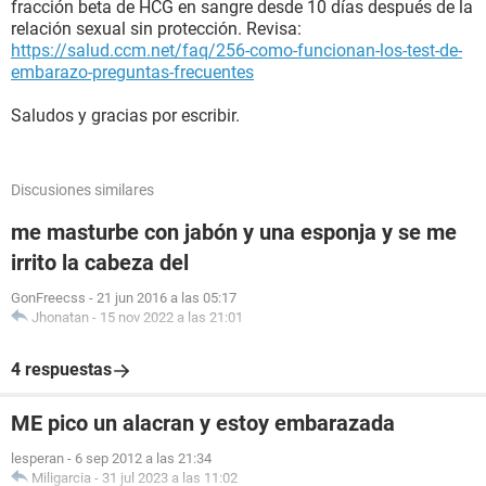
fracción beta de HCG en sangre desde 10 días después de la
relación sexual sin protección. Revisa:
https://salud.ccm.net/faq/256-como-funcionan-los-test-de-
embarazo-preguntas-frecuentes
Saludos y gracias por escribir.
Discusiones similares
me masturbe con jabón y una esponja y se me
irrito la cabeza del
GonFreecss
-
21 jun 2016 a las 05:17
Jhonatan
-
15 nov 2022 a las 21:01
4 respuestas
ME pico un alacran y estoy embarazada
lesperan
-
6 sep 2012 a las 21:34
Miligarcia
-
31 jul 2023 a las 11:02