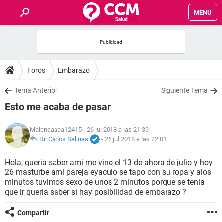
MENU
INICIO
FOROS
Foros
Embarazo
SALUD
Tema Anterior
Siguiente Tema
Esto me acaba de pasar
FAMILIA
Malenaaaaa12415
- 26 jul 2018 a las 21:39
NUTRICIÓN
Dr. Carlos Salinas
-
26 jul 2018 a las 22:01
Hola, queria saber ami me vino el 13 de ahora de julio y hoy
BIENESTAR
26 masturbe ami pareja eyaculo se tapo con su ropa y alos
minutos tuvimos sexo de unos 2 minutos porque se tenia
SEXUALIDAD
que ir queria saber si hay posibilidad de embarazo ?
Compartir
GLOSARIO