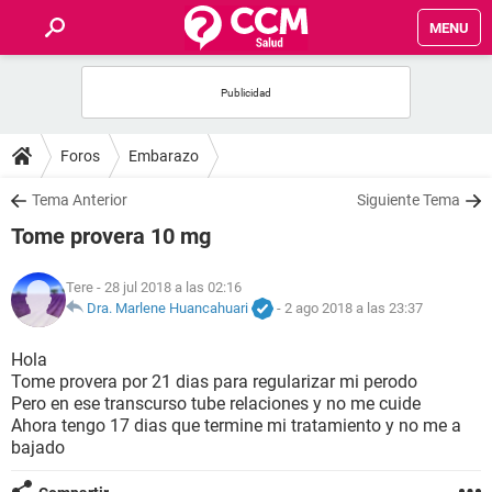
MENU
INICIO
FOROS
Foros
Embarazo
SALUD
Tema Anterior
Siguiente Tema
Tome provera 10 mg
FAMILIA
Tere
- 28 jul 2018 a las 02:16
NUTRICIÓN
Dra. Marlene Huancahuari
-
2 ago 2018 a las 23:37
Hola
BIENESTAR
Tome provera por 21 dias para regularizar mi perodo
Pero en ese transcurso tube relaciones y no me cuide
SEXUALIDAD
Ahora tengo 17 dias que termine mi tratamiento y no me a
bajado
GLOSARIO