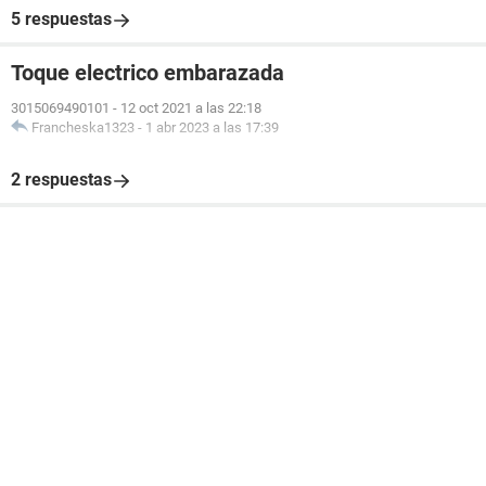
5 respuestas
Toque electrico embarazada
3015069490101
-
12 oct 2021 a las 22:18
Francheska1323
-
1 abr 2023 a las 17:39
2 respuestas