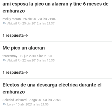
ami esposa la pico un alacran y tine 6 meses de
embarazo
melky moran
-
25 dic 2012 a las 21:04
Abigail P.
-
25 dic 2012 a las 21:37
1 respuesta
Me pico un alacran
terezamay
-
12 jun 2015 a las 21:25
Abigail P.
-
22 jun 2015 a las 15:35
1 respuesta
Efectos de una descarga eléctrica durante el
embarazo
Soledad Udrisard
-
7 ago 2016 a las 22:58
Lore
-
10 abr 2021 a las 21:56