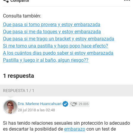
Compartir
Consulta también:
Que pasa si tomo provera y estoy embarazada
Que pasa si me da toques y estoy embarazada
Que pasa si me trago un bracket y estoy embarazada
Si me tomo una pastilla y hago popo hace efecto?
A los cuántos dias puedo saber si estoy embarazada
Pastilla y luego ir al baño, algun riesgo??
1 respuesta
RESPUESTA 1 / 1
Dra. Marlene Huancahuari
29.005
28 jul 2018 a las 02:48
Si has tenido relaciones sexuales sin protección lo adecuado
es descartar la posibiidad de
embarazo
con un test de