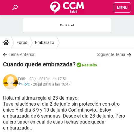
MENU
INICIO
FOROS
Foros
Embarazo
SALUD
Tema Anterior
Siguiente Tema
Cuando quede embrazada?
Resuelto
FAMILIA
Edith
- 28 jul 2018 a las 17:51
NUTRICIÓN
lorc
-
28 jul 2018 a las 18:47
Hola, mi ultima regla el 23 de mayo.
BIENESTAR
Tuve relaciónes el dia 2 de junio sin protección con otro
chico Y el dia 8 9 y 10 de junio Con mi novio.. Estoy
SEXUALIDAD
embarazada de 6 semanas. Desde el dia 23 de junio. Pero
quiero saber en cual de esas fechas pude quedar
embarazada..
GLOSARIO