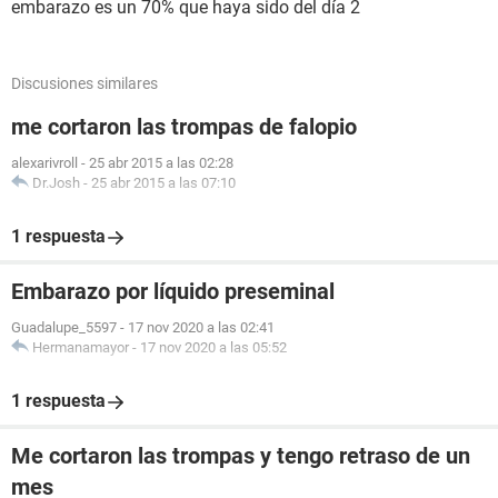
embarazo es un 70% que haya sido del día 2
Discusiones similares
me cortaron las trompas de falopio
alexarivroll
-
25 abr 2015 a las 02:28
Dr.Josh
-
25 abr 2015 a las 07:10
1 respuesta
Embarazo por líquido preseminal
Guadalupe_5597
-
17 nov 2020 a las 02:41
Hermanamayor
-
17 nov 2020 a las 05:52
1 respuesta
Me cortaron las trompas y tengo retraso de un
mes