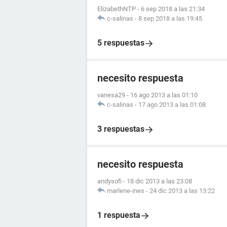
ElizabethNTP
-
6 sep 2018 a las 21:34
c-salinas
-
8 sep 2018 a las 19:45
5 respuestas
necesito respuesta
vanesa29
-
16 ago 2013 a las 01:10
c-salinas
-
17 ago 2013 a las 01:08
3 respuestas
necesito respuesta
andysofi
-
18 dic 2013 a las 23:08
marlene-ines
-
24 dic 2013 a las 13:22
1 respuesta