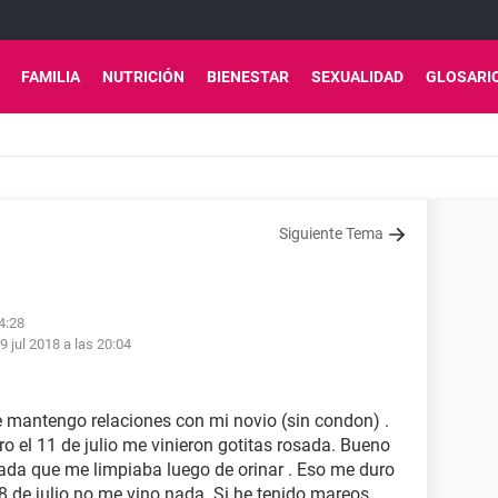
FAMILIA
NUTRICIÓN
BIENESTAR
SEXUALIDAD
GLOSARI
Siguiente Tema
04:28
9 jul 2018 a las 20:04
e mantengo relaciones con mi novio (sin condon) .
ro el 11 de julio me vinieron gotitas rosada. Bueno
ada que me limpiaba luego de orinar . Eso me duro
28 de julio no me vino nada. Si he tenido mareos