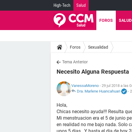
High-Tech
Salud
FOROS
SALUD
Foros
Sexualidad
Tema Anterior
Necesito Alguna Respuesta
VanessaMoreno
- 29 jul 2018 a las 
Dra. Marlene Huancahuari
-
2
Hola,
Chicas necesito ayuda!!! Resulta qu
Mi menstruacion era el 5 de junio pe
en realidad no me bajo nada. Solo c
unos 5 dias . Y hasta el dia de hoy 