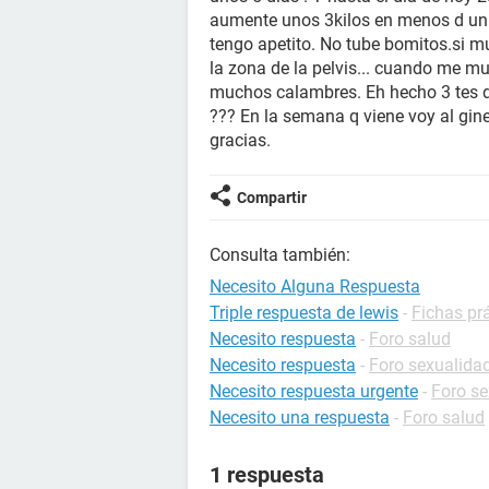
aumente unos 3kilos en menos d un
tengo apetito. No tube bomitos.si m
la zona de la pelvis... cuando me 
muchos calambres. Eh hecho 3 tes d
??? En la semana q viene voy al gine
gracias.
Compartir
Consulta también:
Necesito Alguna Respuesta
Triple respuesta de lewis
-
Fichas prá
Necesito respuesta
-
Foro salud
Necesito respuesta
-
Foro sexualida
Necesito respuesta urgente
-
Foro se
Necesito una respuesta
-
Foro salud
1 respuesta