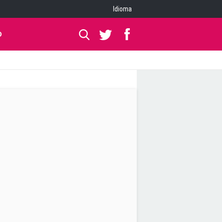
Idioma
O