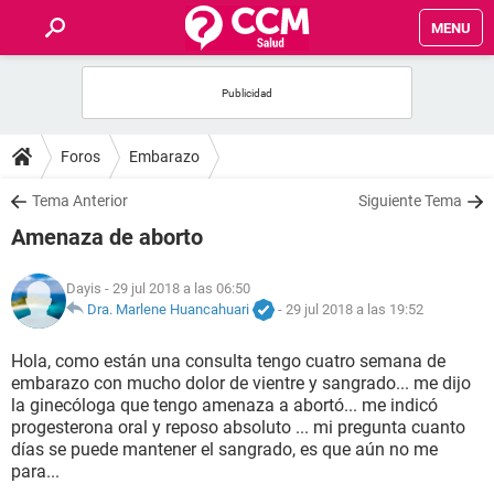
MENU
INICIO
FOROS
Foros
Embarazo
SALUD
Tema Anterior
Siguiente Tema
Amenaza de aborto
FAMILIA
Dayis
- 29 jul 2018 a las 06:50
NUTRICIÓN
Dra. Marlene Huancahuari
-
29 jul 2018 a las 19:52
Hola, como están una consulta tengo cuatro semana de
BIENESTAR
embarazo con mucho dolor de vientre y sangrado... me dijo
la ginecóloga que tengo amenaza a abortó... me indicó
SEXUALIDAD
progesterona oral y reposo absoluto ... mi pregunta cuanto
días se puede mantener el sangrado, es que aún no me
para...
GLOSARIO