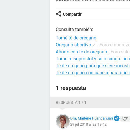
Compartir
Consulta también:
Tomé té de orégano
Oregano abortivo
✓
-
Foro embaraz
Aborto con te de oregano
-
Foro sal
Tome misoprostol y solo sangre un 
Té de orégano para que sirve menst
Té de orégano con canela para que 
1 respuesta
RESPUESTA 1 / 1
Dra. Marlene Huancahuari
29 jul 2018 a las 19:42