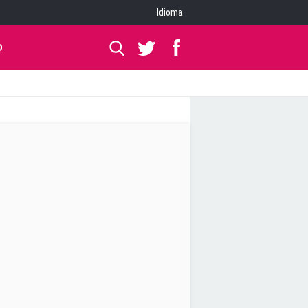
Idioma
O