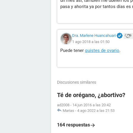
un mes así, también me duelen los p
pasa y ahorita ya por tantos días es
Dra. Marlene Huancahuari
1 ago 2018 a las 01:50
Puede tener
quistes de ovario
.
Discusiones similares
Té de orégano, ¿abortivo?
ad2008
-
14 jun 2016 a las 20:42
Marias
-
4 ago 2022 a las 21:53
164 respuestas