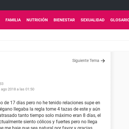
FAMILIA
NUTRICIÓN
BIENESTAR
SEXUALIDAD
GLOSARI
Siguiente Tema
:33
 ago 2018 a las 01:50
o de 17 días pero no he tenido relaciones supe en
égano llegaba la regla tome 4 tazas de este y aún
trasado tanto tiempo solo máximo eran 8 días, el
tualmente siento cólicos y fuertes pero no llega
 me baje que sea natural por favor y gracias