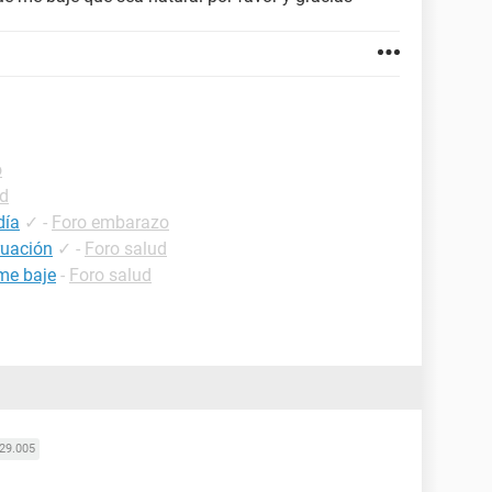
o
ud
día
✓
-
Foro embarazo
ruación
✓
-
Foro salud
me baje
-
Foro salud
29.005