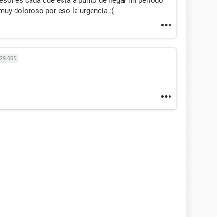
esones cada que está a punto de llegar mi periodo
 muy doloroso por eso la urgencia :(
29.005