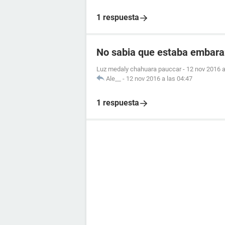
1 respuesta
No sabia que estaba embar
Luz medaly chahuara pauccar
-
12 nov 2016 a
Ale__
-
12 nov 2016 a las 04:47
1 respuesta