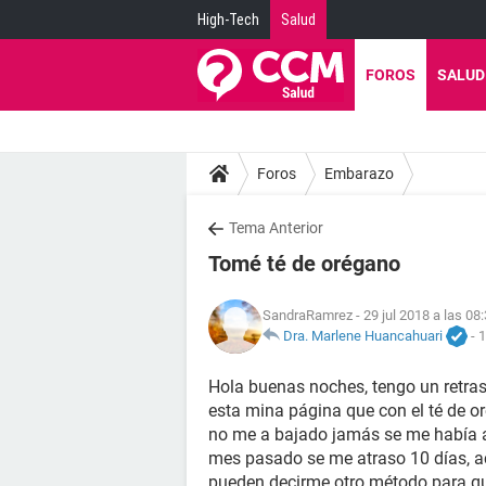
High-Tech
Salud
FOROS
SALUD
Foros
Embarazo
Tema Anterior
Tomé té de orégano
SandraRamrez
- 29 jul 2018 a las 08
Dra. Marlene Huancahuari
-
1
Hola buenas noches, tengo un retras
esta mina página que con el té de or
no me a bajado jamás se me había a
mes pasado se me atraso 10 días, ac
pueden decirme otro método para que