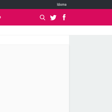
Idioma
O