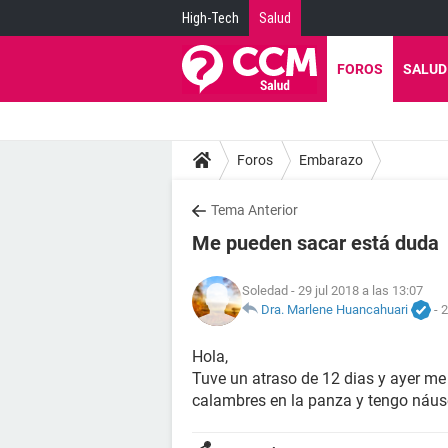
High-Tech
Salud
FOROS
SALUD
Foros
Embarazo
Tema Anterior
Me pueden sacar está duda
Soledad
- 29 jul 2018 a las 13:07
Dra. Marlene Huancahuari
-
2
Hola,
Tuve un atraso de 12 dias y ayer me
calambres en la panza y tengo náu