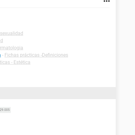
 sexualidad
ud
rmatologia
a
-
Fichas prácticas -Definiciones
icas - Estética
29.005