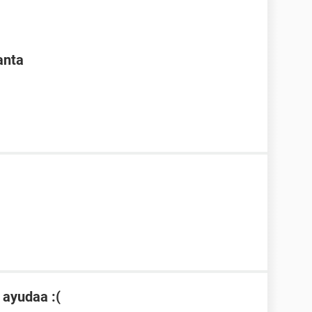
anta
 ayudaa :(