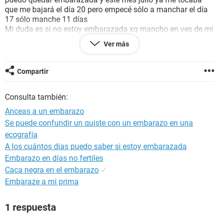
que me bajará el día 20 pero empecé sólo a manchar el día
17 sólo manche 11 días
Mi duda es si no estoy embarazada xq mancho en ves de mi
menstruación
Ver más
Me use una prueba de sangre pero a los 5 dias me salió
negativo
Será que estoy embarazada xfv ayudeneme con sus
Compartir
respuestas gracias <c
Consulta también:
Anceas a un embarazo
Se puede confundir un quiste con un embarazo en una
ecografía
A los cuántos dias puedo saber si estoy embarazada
Embarazo en días no fertiles
Caca negra en el embarazo
✓
Embaraze a mi prima
1 respuesta