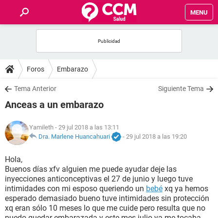
MENU
INICIO
FOROS
Foros
Embarazo
SALUD
Tema Anterior
Siguiente Tema
Anceas a un embarazo
FAMILIA
Yamileth
- 29 jul 2018 a las 13:11
NUTRICIÓN
Dra. Marlene Huancahuari
-
29 jul 2018 a las 19:20
Hola,
BIENESTAR
Buenos días xfv alguien me puede ayudar deje las
inyecciones anticonceptivas el 27 de junio y luego tuve
SEXUALIDAD
intimidades con mi esposo queriendo un
bebé
xq ya hemos
esperado demasiado bueno tuve intimidades sin protección
xq eran sólo 10 meses lo que me cuide pero resulta que no
GLOSARIO
puedo quedar embarazada y este mes julio ya me tocaba