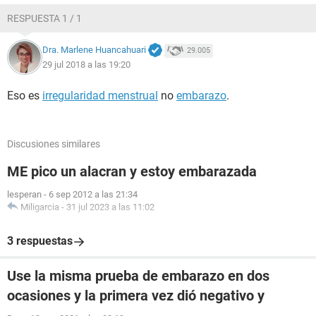
RESPUESTA 1 / 1
Dra. Marlene Huancahuari
29.005
29 jul 2018 a las 19:20
Eso es
irregularidad menstrual
no
embarazo
.
Discusiones similares
ME pico un alacran y estoy embarazada
lesperan
-
6 sep 2012 a las 21:34
Miligarcia
-
31 jul 2023 a las 11:02
3 respuestas
Use la misma prueba de embarazo en dos
ocasiones y la primera vez dió negativo y