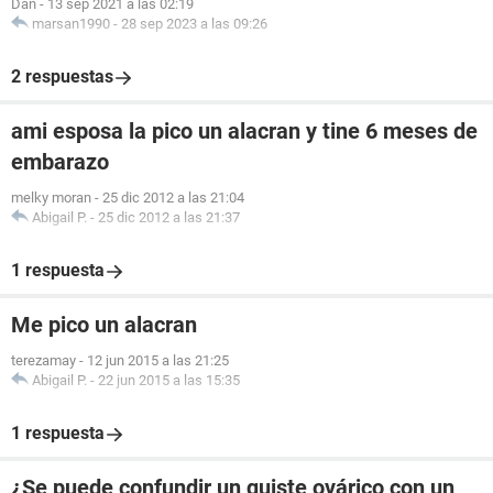
Dan
-
13 sep 2021 a las 02:19
marsan1990
-
28 sep 2023 a las 09:26
2 respuestas
ami esposa la pico un alacran y tine 6 meses de
embarazo
melky moran
-
25 dic 2012 a las 21:04
Abigail P.
-
25 dic 2012 a las 21:37
1 respuesta
Me pico un alacran
terezamay
-
12 jun 2015 a las 21:25
Abigail P.
-
22 jun 2015 a las 15:35
1 respuesta
¿Se puede confundir un quiste ovárico con un