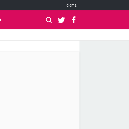
Idioma
O