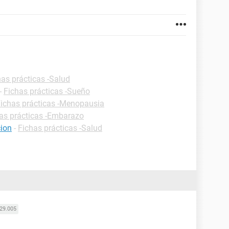
has prácticas -Salud
-
Fichas prácticas -Sueño
ichas prácticas -Menopausia
as prácticas -Embarazo
cion
-
Fichas prácticas -Salud
29.005