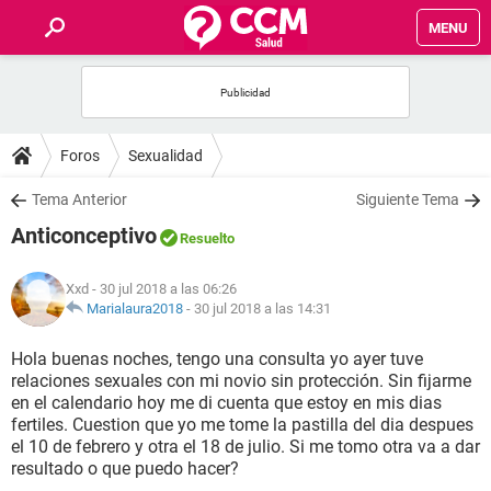
MENU
INICIO
FOROS
Foros
Sexualidad
SALUD
Tema Anterior
Siguiente Tema
Anticonceptivo
Resuelto
FAMILIA
Xxd
- 30 jul 2018 a las 06:26
NUTRICIÓN
Marialaura2018
-
30 jul 2018 a las 14:31
Hola buenas noches, tengo una consulta yo ayer tuve
BIENESTAR
relaciones sexuales con mi novio sin protección. Sin fijarme
en el calendario hoy me di cuenta que estoy en mis dias
SEXUALIDAD
fertiles. Cuestion que yo me tome la pastilla del dia despues
el 10 de febrero y otra el 18 de julio. Si me tomo otra va a dar
resultado o que puedo hacer?
GLOSARIO