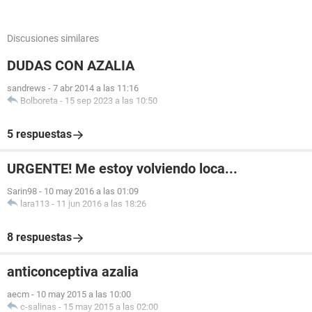
Discusiones similares
DUDAS CON AZALIA
sandrews
-
7 abr 2014 a las 11:16
Bolboreta
-
15 sep 2023 a las 10:50
5 respuestas
URGENTE! Me estoy volviendo loca...
Sarin98
-
10 may 2016 a las 01:09
lara113
-
11 jun 2016 a las 18:26
8 respuestas
anticonceptiva azalia
aecm
-
10 may 2015 a las 10:00
c-salinas
-
15 may 2015 a las 02:00