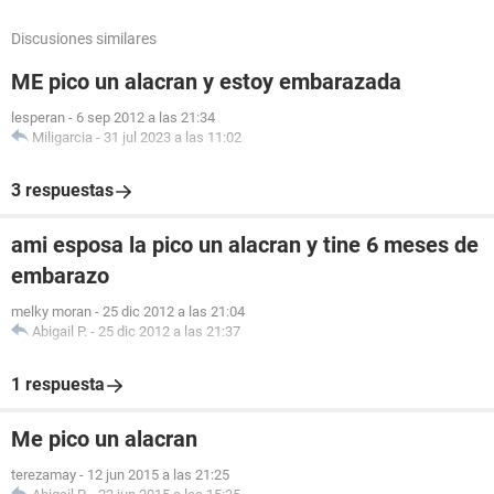
Discusiones similares
ME pico un alacran y estoy embarazada
lesperan
-
6 sep 2012 a las 21:34
Miligarcia
-
31 jul 2023 a las 11:02
3 respuestas
ami esposa la pico un alacran y tine 6 meses de
embarazo
melky moran
-
25 dic 2012 a las 21:04
Abigail P.
-
25 dic 2012 a las 21:37
1 respuesta
Me pico un alacran
terezamay
-
12 jun 2015 a las 21:25