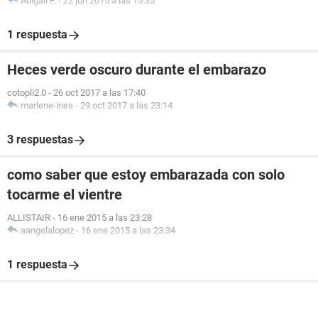
Abigail P.
-
22 jun 2015 a las 15:35
1 respuesta
Heces verde oscuro durante el embarazo
cotopli2.0
-
26 oct 2017 a las 17:40
marlene-ines
-
29 oct 2017 a las 23:14
3 respuestas
como saber que estoy embarazada con solo
tocarme el vientre
ALLISTAIR
-
16 ene 2015 a las 23:28
aangelalopez
-
16 ene 2015 a las 23:34
1 respuesta