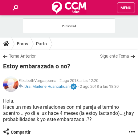
MENU
INICIO
FOROS
Foros
Parto
SALUD
Tema Anterior
Siguiente Tema
Estoy embarazada o no?
FAMILIA
ElizabethVargaspoma
- 2 ago 2018 a las 12:20
NUTRICIÓN
Dra. Marlene Huancahuari
-
2 ago 2018 a las 18:30
Hola,
BIENESTAR
Hace un mes tuve relaciones con mi pareja el termino
adentro ...yo di a luz hace 4 meses (la estoy lactando)...¿hay
SEXUALIDAD
probabilidades k yo este embarazada..??
Compartir
GLOSARIO