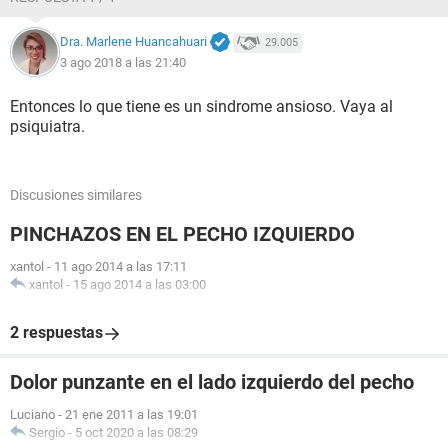
Dra. Marlene Huancahuari
29.005
3 ago 2018 a las 21:40
Entonces lo que tiene es un sindrome ansioso. Vaya al
psiquiatra.
Discusiones similares
PINCHAZOS EN EL PECHO IZQUIERDO
xantol
-
11 ago 2014 a las 17:11
xantol
-
15 ago 2014 a las 03:00
2 respuestas
Dolor punzante en el lado izquierdo del pecho
Luciano
-
21 ene 2011 a las 19:01
Sergio
-
5 oct 2020 a las 08:29