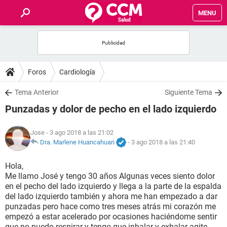
MENU
INICIO
FOROS
Foros
Cardiología
SALUD
Tema Anterior
Siguiente Tema
Punzadas y dolor de pecho en el lado izquierdo
FAMILIA
Jose
- 3 ago 2018 a las 21:02
NUTRICIÓN
Dra. Marlene Huancahuari
-
3 ago 2018 a las 21:40
Hola,
BIENESTAR
Me llamo José y tengo 30 años Algunas veces siento dolor
en el pecho del lado izquierdo y llega a la parte de la espalda
SEXUALIDAD
del lado izquierdo también y ahora me han empezado a dar
punzadas pero hace como tres meses atrás mi corazón me
empezó a estar acelerado por ocasiones haciéndome sentir
GLOSARIO
que no puedo respirar y tengo que inhalar y exhalar agite