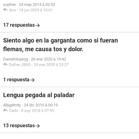
sophiie
-
24 may 2014 à 02:53
Ana
-
18 jun 2023 à 10:01
17 respuestas
Siento algo en la garganta como si fueran
flemas, me causa tos y dolor.
Danielnlopezg
-
26 ene 2020 à 19:42
Dafne_0895
-
29 ene 2020 à 23:27
1 respuesta
Lengua pegada al paladar
Albgatmty
-
24 dic 2010 à 00:19
Carlo
-
8 sep 2018 à 07:55
13 respuestas