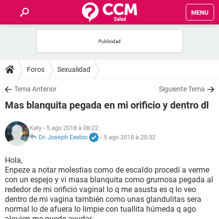
MENU
INICIO
FORUMS
Foros
Sexualidad
SALUD
Tema Anterior
Siguiente Tema
Mas blanquita pegada en mi orificio y dentro dl
FAMILIA
Katy
- 5 ago 2018 à 08:22
NUTRICIÓN
Dr. Joseph Exebio
-
5 ago 2018 à 20:32
Hola,
BIENESTAR
Enpeze a notar molestias como de escaldo procedí a verme
con un espejo y vi masa blanquita como grumosa pegada al
SEXUALIDAD
rededor de mi orificio vaginal lo q me asusta es q lo veo
dentro de.mi vagina también como unas glandulitas sera
normal lo de afuera lo limpie con tuallita húmeda q ago
GLOSARIO
alguien me puede ayudar