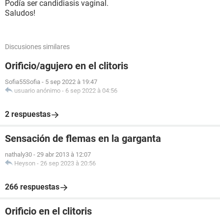
Podía ser candidiasis vaginal.
Saludos!
Discusiones similares
Orificio/agujero en el clitoris
Sofia55Sofia
-
5 sep 2022 à 19:47
usuario anónimo
-
6 sep 2022 à 04:56
2 respuestas
Sensación de flemas en la garganta
nathaly30
-
29 abr 2013 à 12:07
Heyson
-
26 sep 2023 à 20:56
266 respuestas
Orificio en el clitoris