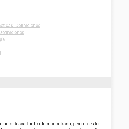
cticas -Definiciones
Definiciones
gía
d
ión a descartar frente a un retraso, pero no es lo