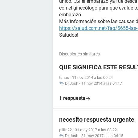
único....Si el embarazo ya fue desca
con el ginecólogo para que evalue t
embarazo.
Más información sobre las causas de 
https://salud.ccm.net/faq/5655-las-
Saludos!
Discusiones similares
QUE SIGNIFICA ESTE RESU
tanas
-
11 nov 2014 a las 00:24
Dr.Josh
-
11 nov 2014 a las 04:17
1 respuesta
necesito respuesta urgente
pilita22
-
31 may 2017 a las 03:22
Dr.Josh
-
31 may 2017 a las 04:15