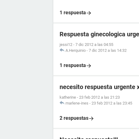
1 respuesta
Respuesta ginecologica urge
jessi12
-
7 dic 2012 a las 04:55
A.Herquinio
-
7 dic 2012 a las 14:32
1 respuesta
necesito respuesta urgente x
katherine
-
23 feb 2012 a las 21:23
marlene-ines
-
23 feb 2012 a las 23:45
2 respuestas