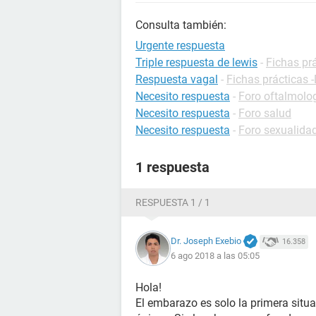
Consulta también:
Urgente respuesta
Triple respuesta de lewis
-
Fichas prá
Respuesta vagal
-
Fichas prácticas -
Necesito respuesta
-
Foro oftalmolo
Necesito respuesta
-
Foro salud
Necesito respuesta
-
Foro sexualida
1 respuesta
RESPUESTA 1 / 1
Dr. Joseph Exebio
16.358
6 ago 2018 a las 05:05
Hola!
El embarazo es solo la primera situac