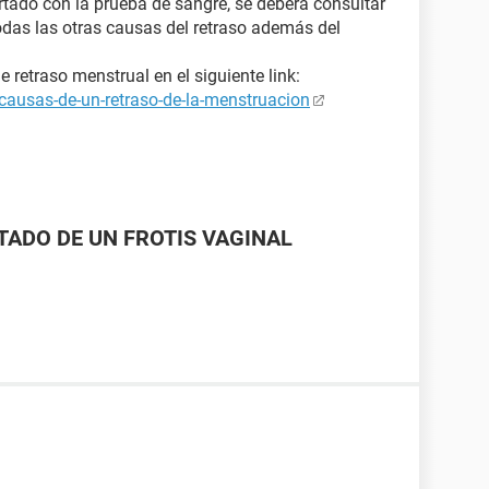
rtado con la prueba de sangre, se deberá consultar
odas las otras causas del retraso además del
retraso menstrual en el siguiente link:
causas-de-un-retraso-de-la-menstruacion
LTADO DE UN FROTIS VAGINAL