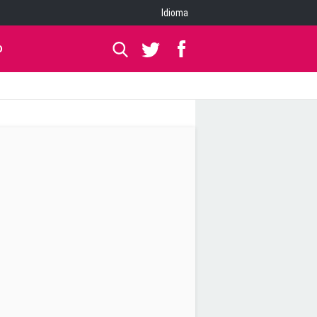
Idioma
O