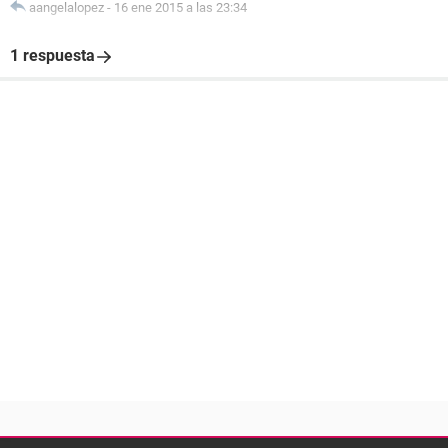
aangelalopez
-
16 ene 2015 a las 23:34
1 respuesta