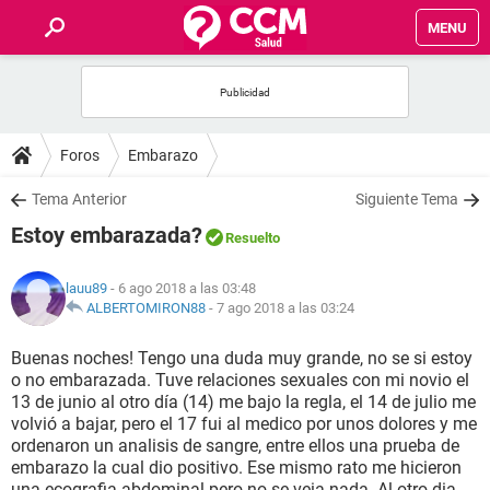
MENU
INICIO
FOROS
Foros
Embarazo
SALUD
Tema Anterior
Siguiente Tema
Estoy embarazada?
Resuelto
FAMILIA
lauu89
- 6 ago 2018 a las 03:48
NUTRICIÓN
ALBERTOMIRON88
-
7 ago 2018 a las 03:24
Buenas noches! Tengo una duda muy grande, no se si estoy
BIENESTAR
o no embarazada. Tuve relaciones sexuales con mi novio el
13 de junio al otro día (14) me bajo la regla, el 14 de julio me
SEXUALIDAD
volvió a bajar, pero el 17 fui al medico por unos dolores y me
ordenaron un analisis de sangre, entre ellos una prueba de
embarazo la cual dio positivo. Ese mismo rato me hicieron
GLOSARIO
una ecografia abdominal pero no se veia nada. Al otro dia