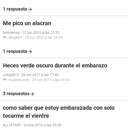
1 respuesta
Me pico un alacran
terezamay
-
12 jun 2015 a las 21:25
Abigail P.
-
22 jun 2015 a las 15:35
1 respuesta
Heces verde oscuro durante el embarazo
cotopli2.0
-
26 oct 2017 a las 17:40
marlene-ines
-
29 oct 2017 a las 23:14
3 respuestas
como saber que estoy embarazada con solo
tocarme el vientre
ALLISTAIR
-
16 ene 2015 a las 23:28