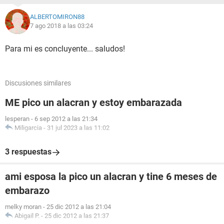
ALBERTOMIRON88
7 ago 2018 a las 03:24
Para mi es concluyente... saludos!
Discusiones similares
ME pico un alacran y estoy embarazada
lesperan
-
6 sep 2012 a las 21:34
Miligarcia
-
31 jul 2023 a las 11:02
3 respuestas
ami esposa la pico un alacran y tine 6 meses de
embarazo
melky moran
-
25 dic 2012 a las 21:04
Abigail P.
-
25 dic 2012 a las 21:37