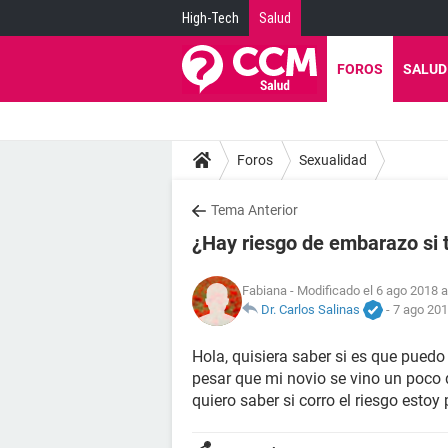
High-Tech
Salud
FOROS
SALUD
Foros
Sexualidad
Tema Anterior
¿Hay riesgo de embarazo si t
Fabiana
- Modificado el 6 ago 2018 a
Dr. Carlos Salinas
-
7 ago 201
Hola, quisiera saber si es que puedo
pesar que mi novio se vino un poco 
quiero saber si corro el riesgo estoy