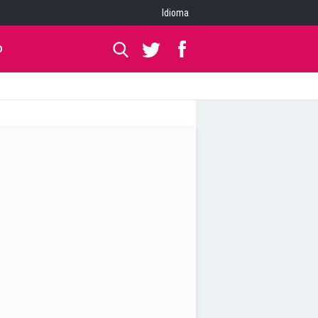
Idioma
O