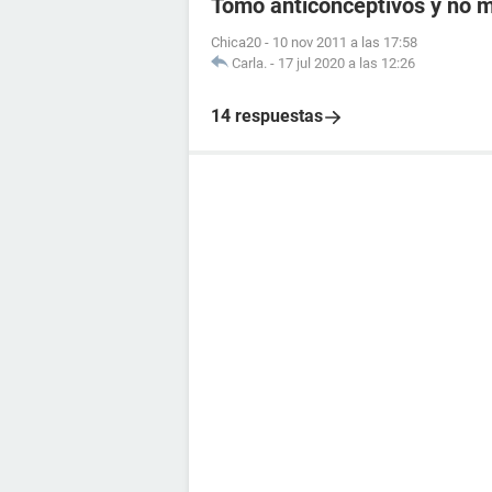
Tomo anticonceptivos y no me
Chica20
-
10 nov 2011 a las 17:58
Carla.
-
17 jul 2020 a las 12:26
14 respuestas