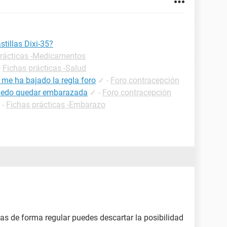
tillas Dixi-35?
prácticas -Medicamentos
-
Fichas prácticas -Salud
 me ha bajado la regla foro
✓
-
Foro contracepción
puedo quedar embarazada
✓
-
Foro contracepción
-
Fichas prácticas -Embarazo
s de forma regular puedes descartar la posibilidad