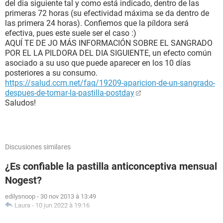
del dia siguiente tal y como está indicado, dentro de las
primeras 72 horas (su efectividad máxima se da dentro de
las primera 24 horas). Confiemos que la píldora será
efectiva, pues este suele ser el caso :)
AQUÍ TE DE JO MÁS INFORMACIÓN SOBRE EL SANGRADO
POR EL LA PILDORA DEL DIA SIGUIENTE, un efecto común
asociado a su uso que puede aparecer en los 10 días
posteriores a su consumo.
https://salud.ccm.net/faq/19209-aparicion-de-un-sangrado-
despues-de-tomar-la-pastilla-postday
Saludos!
Discusiones similares
¿Es confiable la pastilla anticonceptiva mensual
Nogest?
edilysnoop
-
30 nov 2013 à 13:49
Laura
-
10 jun 2022 à 19:16