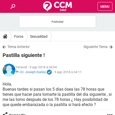
MENU
INICIO
FORUMS
Foros
Sexualidad
SALUD
Tema Anterior
Siguiente Tema
Pastilla siguiente !
FAMILIA
Yenevid
- 9 ago 2018 à 04:04
NUTRICIÓN
Dr. Joseph Exebio
-
9 ago 2018 à 04:11
Hola,
BIENESTAR
Buenas tardes si pasan los 5 días ósea las 78 horas que
tienes que hacer para tomarte la pastilla del día siguiente , si
SEXUALIDAD
me las tomo después de los 78 horas ¿ Hay posibilidad de
que quede embarazada o la pastilla si hará efecto ?
GLOSARIO