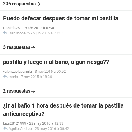
206 respuestas
Puedo defecar despues de tomar mi pastilla
Daniela25
-
18 abr 2012 à 02:40
Danistone25
-
5 jun 2016 à 23:47
3 respuestas
pastilla y luego ir al baño, algun riesgo??
valenzuelacamila
-
3 nov 2015 à 00:52
maria
-
7 nov 2015 à 18:36
2 respuestas
¿Ir al baño 1 hora después de tomar la pastilla
anticonceptiva?
Liza28121999
-
22 may 2016 à 12:33
AguilarAndrea
-
23 may 2016 à 06:42