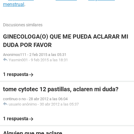
menstrual
.
Discusiones similares
GINECOLOGA(O) QUE ME PUEDA ACLARAR MI
DUDA POR FAVOR
Anonimoo111
-
2 feb 2015 a las 05:31
Yasmin001
-
9 feb 2015 a las 18:31
1 respuesta
tome cytotec 12 pastillas, aclaren mi duda?
continuo o no
-
28 abr 2012 a las 06:04
usuario anónimo
-
30 abr 2012 a las 05:37
1 respuesta
Alguien que me aclare