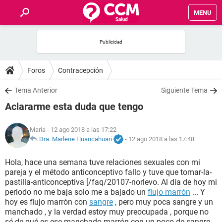
MENU
INICIO
FOROS
Foros
Contracepción
SALUD
Tema Anterior
Siguiente Tema
Aclararme esta duda que tengo
FAMILIA
Maria
- 12 ago 2018 a las 17:22
NUTRICIÓN
Dra. Marlene Huancahuari
-
12 ago 2018 a las 17:48
Hola, hace una semana tuve relaciones sexuales con mi
BIENESTAR
pareja y el método anticonceptivo fallo y tuve que tomar-la-
pastilla-anticonceptiva [/faq/20107-norlevo. Al día de hoy mi
SEXUALIDAD
periodo no me baja solo me a bajado un
flujo marrón
... Y
hoy es flujo marrón con
sangre
, pero muy poca sangre y un
manchado , y la verdad estoy muy preocupada , porque no
GLOSARIO
sé de qué es ese manchado marrón con un poco de sangre ,