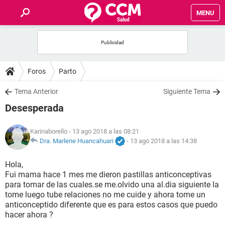
MENU
INICIO
FOROS
Foros
Parto
SALUD
Tema Anterior
Siguiente Tema
Desesperada
FAMILIA
Karinaborello
- 13 ago 2018 a las 08:21
NUTRICIÓN
Dra. Marlene Huancahuari
-
13 ago 2018 a las 14:38
Hola,
BIENESTAR
Fui mama hace 1 mes me dieron pastillas anticonceptivas
para tomar de las cuales.se me.olvido una al.dia siguiente la
SEXUALIDAD
tome luego tube relaciones no me cuide y ahora tome un
anticonceptido diferente que es para estos casos que puedo
hacer ahora ?
GLOSARIO