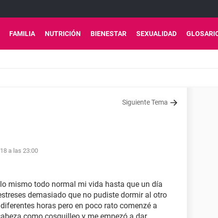
FAMILIA
NUTRICIÓN
BIENESTAR
SEXUALIDAD
GLOSARI
Siguiente Tema
18 a las 23:00
lo mismo todo normal mi vida hasta que un día
streses demasiado que no pudiste dormir al otro
diferentes horas pero en poco rato comenzé a
a cabeza como cosquilleo y me empezó a dar