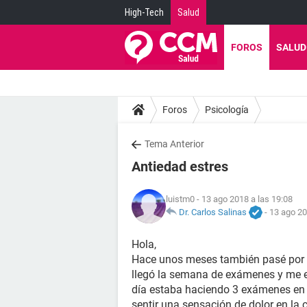
High-Tech
Salud
FOROS
SALUD
Foros
Psicología
Tema Anterior
Antiedad estres
luistm0
- 13 ago 2018 a las 19:08
Dr. Carlos Salinas
-
13 ago 20
Hola,
Hace unos meses también pasé por 
llegó la semana de exámenes y me e
día estaba haciendo 3 exámenes en 
sentir una sensación de dolor en l