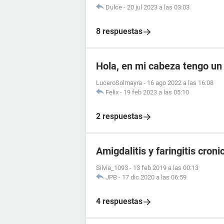
Dulce
-
20 jul 2023 a las 03:03
8 respuestas
Hola, en mi cabeza tengo un
LuceroSolmayra
-
16 ago 2022 a las 16:08
Felix
-
19 feb 2023 a las 05:10
2 respuestas
Amigdalitis y faringitis croni
Silvia_1093
-
13 feb 2019 a las 00:13
JPB
-
17 dic 2020 a las 06:59
4 respuestas