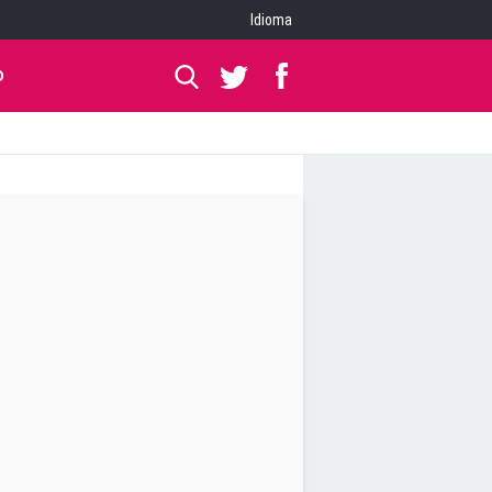
Idioma
O