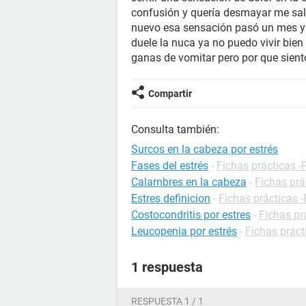
confusión y quería desmayar me salí
nuevo esa sensación pasó un mes y
duele la nuca ya no puedo vivir bie
ganas de vomitar pero por que siento
Compartir
Consulta también:
Surcos en la cabeza por estrés
Fases del estrés
-
Fichas prácticas -
Calambres en la cabeza
-
Fichas prá
Estres definicion
-
Fichas prácticas -
Costocondritis por estres
-
Fichas pr
Leucopenia por estrés
-
Fichas práct
1 respuesta
RESPUESTA 1 / 1