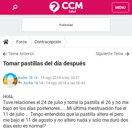
MENU
INICIO
FOROS
Foros
Contracepción
SALUD
Tema Anterior
Siguiente Tema
Tomar pastillas del día después
FAMILIA
Andre.18.14
- 14 ago 2018 a las 05:57
NUTRICIÓN
Andre.18.14
-
14 ago 2018 a las 06:42
Hola,
BIENESTAR
Tuve relaciones el 24 de julio y tomé la pastilla el 26 y no me
bajo en los días posteriores..... Mi última mestruación fue el
SEXUALIDAD
11 de julio ... Tengo entendido que la pastilla altera el pero
me bajo el 11 de agosto y no altero nada y solo me duró dos
días esto es normal?
GLOSARIO