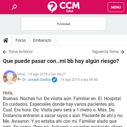
MENU
INICIO
FOROS
Foros
Embarazo
SALUD
Tema Anterior
Siguiente Tema
Que puede pasar con..mi bb hay algún riesgo?
FAMILIA
Irene
- 14 ago 2018 a las 06:27
NUTRICIÓN
Dr. Joseph Exebio
-
14 ago 2018 a las 06:40
Hola,
BIENESTAR
Buenas. Noches fui. De viisita aún. Familiar en. El. Hospital.
En cuidados. Especiales donde hay varios pacientes alo.
SEXUALIDAD
Cual. Era hora. De. Visita pero será a 1.metro o. Más. De.
Distancia entraron a sacar rayos x aun. Paciente de ahí y no.
Me. Avisaron. Y yo estaba ahí con mi. Familiar alado que
GLOSARIO
esta. En cama. Pero no. Avisaron y yo estoy gestando ahora.