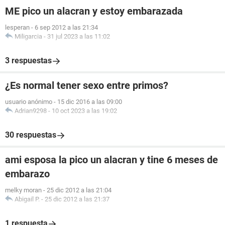
ME pico un alacran y estoy embarazada
lesperan
-
6 sep 2012 a las 21:34
Miligarcia
-
31 jul 2023 a las 11:02
3 respuestas
¿Es normal tener sexo entre primos?
usuario anónimo
-
15 dic 2016 a las 09:00
Adrian9298
-
10 oct 2023 a las 19:02
30 respuestas
ami esposa la pico un alacran y tine 6 meses de
embarazo
melky moran
-
25 dic 2012 a las 21:04
Abigail P.
-
25 dic 2012 a las 21:37
1 respuesta