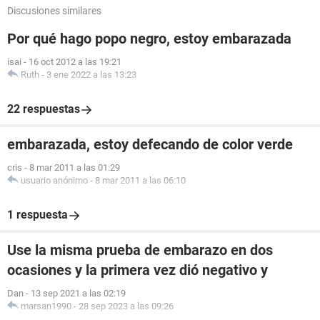
Discusiones similares
Por qué hago popo negro, estoy embarazada
isai
-
16 oct 2012 a las 19:21
Ruth
-
3 ene 2022 a las 13:23
22 respuestas
embarazada, estoy defecando de color verde
cris
-
8 mar 2011 a las 01:29
usuario anónimo
-
8 mar 2011 a las 06:10
1 respuesta
Use la misma prueba de embarazo en dos
ocasiones y la primera vez dió negativo y
Dan
-
13 sep 2021 a las 02:19
marsan1990
-
28 sep 2023 a las 09:26