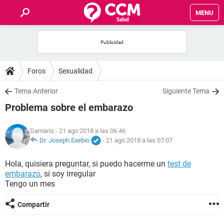
MENU
INICIO
FOROS
Foros
Sexualidad
SALUD
Tema Anterior
Siguiente Tema
Problema sobre el embarazo
FAMILIA
Damaris
- 21 ago 2018 a las 06:46
NUTRICIÓN
Dr. Joseph Exebio
-
21 ago 2018 a las 07:07
Hola, quisiera preguntar, si puedo hacerme un
test de
BIENESTAR
embarazo
, si soy irregular
Tengo un mes
SEXUALIDAD
Compartir
GLOSARIO