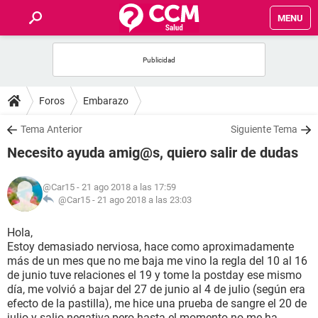
MENU
INICIO
FOROS
Foros
Embarazo
SALUD
Tema Anterior
Siguiente Tema
Necesito ayuda amig@s, quiero salir de dudas
FAMILIA
@Car15
- 21 ago 2018 a las 17:59
NUTRICIÓN
@Car15 -
21 ago 2018 a las 23:03
Hola,
BIENESTAR
Estoy demasiado nerviosa, hace como aproximadamente
más de un mes que no me baja me vino la regla del 10 al 16
SEXUALIDAD
de junio tuve relaciones el 19 y tome la postday ese mismo
día, me volvió a bajar del 27 de junio al 4 de julio (según era
efecto de la pastilla), me hice una prueba de sangre el 20 de
GLOSARIO
julio y salio negativa,pero hasta el momento no me ha