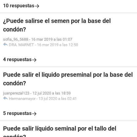
10 respuestas
¿Puede salirse el semen por la base del
condón?
sofia_96_5688
-
16 mar 2019 a las 01:07
DRA. MARNET
-
16 mar 2019 a las 12:50
4 respuestas
Puede salir el liquido preseminal por la base del
condón?
juanperezal123
-
12 jul 2020 a las 18:59
Hermanamayor
-
13 jul 2020 a las 02:41
5 respuestas
Puede salir líquido seminal por el tallo del