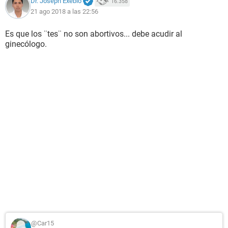
Dr. Joseph Exebio
16.358
21 ago 2018 a las 22:56
Es que los ¨tes¨ no son abortivos... debe acudir al
ginecólogo.
@Car15