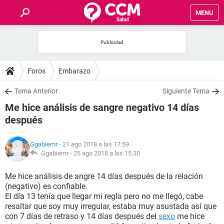
MENU
INICIO
FOROS
Foros
Embarazo
SALUD
Tema Anterior
Siguiente Tema
Me hice análisis de sangre negativo 14 días
FAMILIA
después
NUTRICIÓN
Ggabiemr
- 21 ago 2018 a las 17:59
Ggabiemr -
25 ago 2018 a las 15:30
BIENESTAR
Me hice análisis de angre 14 días después de la relación
(negativo) es confiable.
SEXUALIDAD
El día 13 tenía que llegar mi regla pero no me llegó, cabe
resaltar que soy muy irregular, estaba muy asustada así que
con 7 días de retraso y 14 días después del
sexo
me hice
GLOSARIO