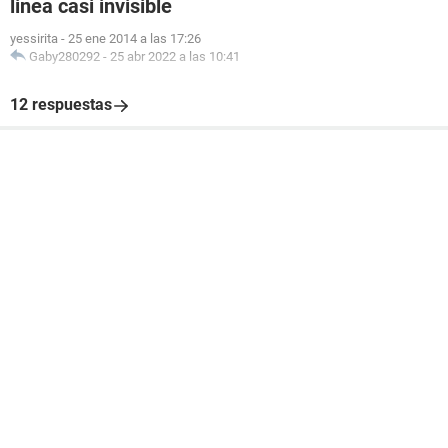
linea casi invisible
yessirita
-
25 ene 2014 a las 17:26
Gaby280292
-
25 abr 2022 a las 10:41
12 respuestas