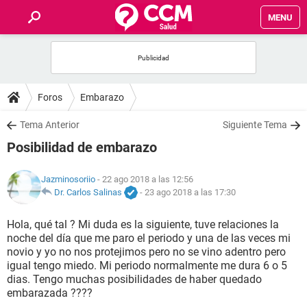
MENU
INICIO
FOROS
Foros
Embarazo
SALUD
Tema Anterior
Siguiente Tema
Posibilidad de embarazo
FAMILIA
Jazminosoriio
- 22 ago 2018 a las 12:56
NUTRICIÓN
Dr. Carlos Salinas
-
23 ago 2018 a las 17:30
Hola, qué tal ? Mi duda es la siguiente, tuve relaciones la
BIENESTAR
noche del día que me paro el periodo y una de las veces mi
novio y yo no nos protejimos pero no se vino adentro pero
SEXUALIDAD
igual tengo miedo. Mi periodo normalmente me dura 6 o 5
dias. Tengo muchas posibilidades de haber quedado
embarazada ????
GLOSARIO