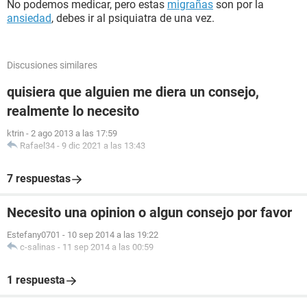
No podemos medicar, pero estas
migrañas
son por la
ansiedad
, debes ir al psiquiatra de una vez.
Discusiones similares
quisiera que alguien me diera un consejo,
realmente lo necesito
ktrin
-
2 ago 2013 a las 17:59
Rafael34
-
9 dic 2021 a las 13:43
7 respuestas
Necesito una opinion o algun consejo por favor
Estefany0701
-
10 sep 2014 a las 19:22
c-salinas
-
11 sep 2014 a las 00:59
1 respuesta