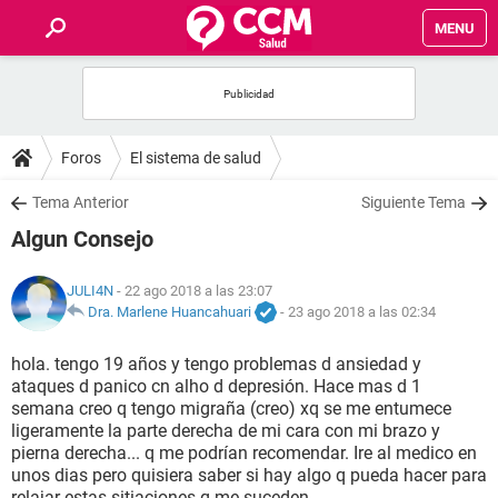
MENU
INICIO
FOROS
Foros
El sistema de salud
SALUD
Tema Anterior
Siguiente Tema
Algun Consejo
FAMILIA
JULI4N
- 22 ago 2018 a las 23:07
NUTRICIÓN
Dra. Marlene Huancahuari
-
23 ago 2018 a las 02:34
hola. tengo 19 años y tengo problemas d ansiedad y
BIENESTAR
ataques d panico cn alho d depresión. Hace mas d 1
semana creo q tengo migraña (creo) xq se me entumece
SEXUALIDAD
ligeramente la parte derecha de mi cara con mi brazo y
pierna derecha... q me podrían recomendar. Ire al medico en
unos dias pero quisiera saber si hay algo q pueda hacer para
GLOSARIO
relajar estas sitiaciones q me suceden