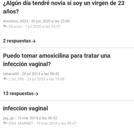
¿Algún día tendré novia si soy un virgen de 23
años?
Anonimo_9523
-
30 jun 2020 a las 23:46
Elcacas
-
1 jul 2020 a las 03:57
2 respuestas
Puedo tomar amoxicilina para tratar una
infección vaginal?
tatiana00
-
26 jul 2014 a las 08:45
Lmx_996
-
24 jul 2023 a las 19:08
13 respuestas
infeccion vaginal
jaq_go
-
15 mar 2014 a las 06:52
DRA. MARNET
-
15 mar 2014 a las 08:47