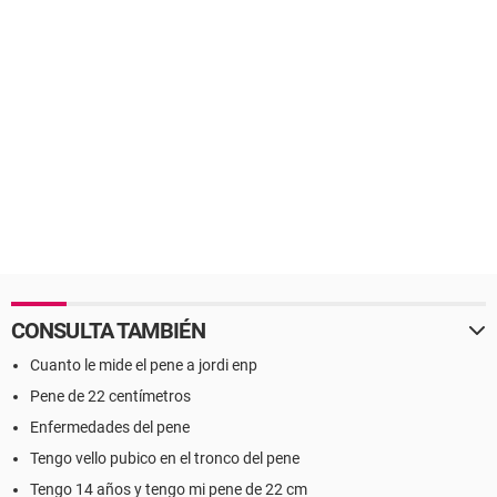
CONSULTA TAMBIÉN
Cuanto le mide el pene a jordi enp
Pene de 22 centímetros
Enfermedades del pene
Tengo vello pubico en el tronco del pene
Tengo 14 años y tengo mi pene de 22 cm