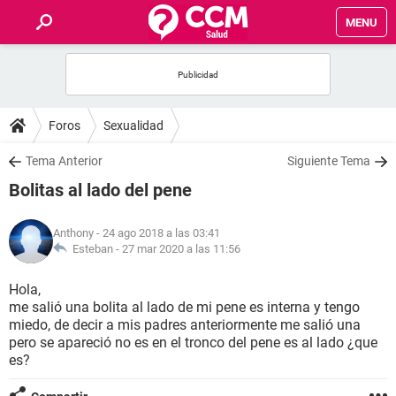
MENU
INICIO
FOROS
Foros
Sexualidad
SALUD
Tema Anterior
Siguiente Tema
Bolitas al lado del pene
FAMILIA
Anthony
- 24 ago 2018 a las 03:41
NUTRICIÓN
Esteban -
27 mar 2020 a las 11:56
Hola,
BIENESTAR
me salió una bolita al lado de mi pene es interna y tengo
miedo, de decir a mis padres anteriormente me salió una
SEXUALIDAD
pero se apareció no es en el tronco del pene es al lado ¿que
es?
GLOSARIO