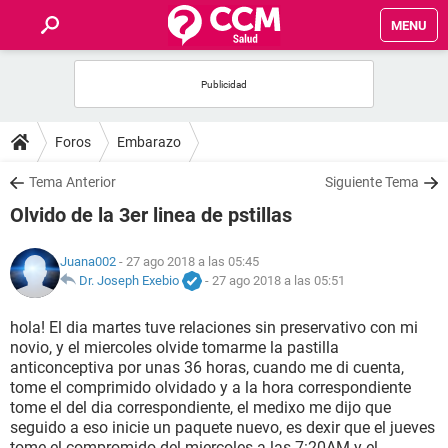
MENU
INICIO
FOROS
Foros
Embarazo
SALUD
Tema Anterior
Siguiente Tema
Olvido de la 3er linea de pstillas
FAMILIA
Juana002
- 27 ago 2018 a las 05:45
NUTRICIÓN
Dr. Joseph Exebio
-
27 ago 2018 a las 05:51
hola! El dia martes tuve relaciones sin preservativo con mi
BIENESTAR
novio, y el miercoles olvide tomarme la pastilla
anticonceptiva por unas 36 horas, cuando me di cuenta,
SEXUALIDAD
tome el comprimido olvidado y a la hora correspondiente
tome el del dia correspondiente, el medixo me dijo que
seguido a eso inicie un paquete nuevo, es dexir que el jueves
GLOSARIO
tome el compromido del miercoles a las 7:20AM y el