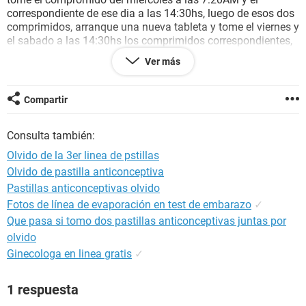
correspondiente de ese dia a las 14:30hs, luego de esos dos
comprimidos, arranque una nueva tableta y tome el viernes y
el sabado a las 14:30hs los comprimidos correspondientes,
y hoy tuve relaciones sexuales con mi novio sin proteccion
Ver más
pero no acabo dentro sino fuera, hay riesgo? Tengo que
recurrir a un anticonceptivo de emergencia o todo sigue
normal y no hay riesgo?
Compartir
Consulta también:
Olvido de la 3er linea de pstillas
Olvido de pastilla anticonceptiva
Pastillas anticonceptivas olvido
Fotos de línea de evaporación en test de embarazo
✓
Que pasa si tomo dos pastillas anticonceptivas juntas por
olvido
Ginecologa en linea gratis
✓
1 respuesta