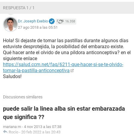
RESPUESTA 1 / 1
Dr. Joseph Exebio
16.358
27 ago 2018 a las 05:51
Hola! Si dejaste de tomar las pastillas durante algunos días
estuviste desprotejida, la posibilidad del embarazo existe.
Qué hacer ante el olvido de una píldora anticonceptiva? en el
siguiente enlace
https://salud.ccm.net/faq/6211-que-hacer-si-se-te-olvido-
tomar-la-pastilla-anticonceptiva
Saludos!
Discusiones similares
puede salir la linea alba sin estar embarazada
que significa ??
mariana m
-
4 nov 2013 a las 07:38
Rocio
-
20 feb 2022 a las 20:43