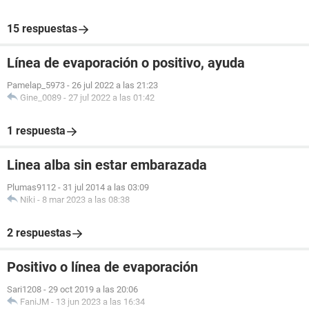
15 respuestas
Línea de evaporación o positivo, ayuda
Pamelap_5973
-
26 jul 2022 a las 21:23
Gine_0089
-
27 jul 2022 a las 01:42
1 respuesta
Linea alba sin estar embarazada
Plumas9112
-
31 jul 2014 a las 03:09
Niki
-
8 mar 2023 a las 08:38
2 respuestas
Positivo o línea de evaporación
Sari1208
-
29 oct 2019 a las 20:06
FaniJM
-
13 jun 2023 a las 16:34