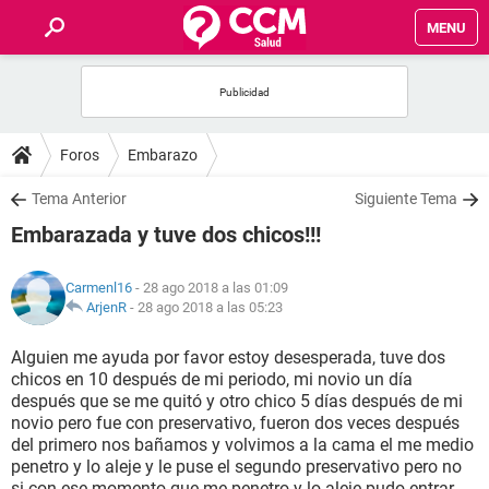
MENU
INICIO
FOROS
Foros
Embarazo
SALUD
Tema Anterior
Siguiente Tema
Embarazada y tuve dos chicos!!!
FAMILIA
Carmenl16
- 28 ago 2018 a las 01:09
NUTRICIÓN
ArjenR
-
28 ago 2018 a las 05:23
Alguien me ayuda por favor estoy desesperada, tuve dos
BIENESTAR
chicos en 10 después de mi periodo, mi novio un día
después que se me quitó y otro chico 5 días después de mi
SEXUALIDAD
novio pero fue con preservativo, fueron dos veces después
del primero nos bañamos y volvimos a la cama el me medio
penetro y lo aleje y le puse el segundo preservativo pero no
GLOSARIO
si con ese momento que me penetro y lo aleje pudo entrar