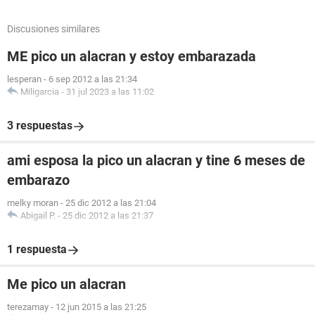
Discusiones similares
ME pico un alacran y estoy embarazada
lesperan
-
6 sep 2012 a las 21:34
Miligarcia
-
31 jul 2023 a las 11:02
3 respuestas
ami esposa la pico un alacran y tine 6 meses de
embarazo
melky moran
-
25 dic 2012 a las 21:04
Abigail P.
-
25 dic 2012 a las 21:37
1 respuesta
Me pico un alacran
terezamay
-
12 jun 2015 a las 21:25