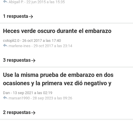
Abigail P.
-
22 jun 2015 a las 15:35
1 respuesta
Heces verde oscuro durante el embarazo
cotopli2.0
-
26 oct 2017 a las 17:40
marlene-ines
-
29 oct 2017 a las 23:14
3 respuestas
Use la misma prueba de embarazo en dos
ocasiones y la primera vez dió negativo y
Dan
-
13 sep 2021 a las 02:19
marsan1990
-
28 sep 2023 a las 09:26
2 respuestas