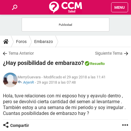
MENU
INICIO
FOROS
Foros
Embarazo
SALUD
Tema Anterior
Siguiente Tema
¿Hay posibilidad de embarazo?
Resuelto
FAMILIA
MerryGuevara
- Modificado el 29 ago 2018 a las 11:41
NUTRICIÓN
ArjenR
-
29 ago 2018 a las 07:48
Hola, tuve relaciones con mi esposo hoy y eyavulo dentro ,
BIENESTAR
pero se devolvió cierta cantidad del semen al levantarme .
También estoy a una semana de mi periodo y soy irregular .
SEXUALIDAD
Cuantas posibilidades de embarazo hay ?
Compartir
GLOSARIO