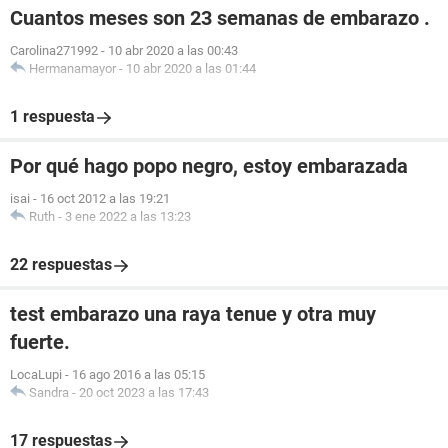
Cuantos meses son 23 semanas de embarazo .
Carolina271992
-
10 abr 2020 a las 00:43
Hermanamayor
-
10 abr 2020 a las 01:44
1 respuesta
Por qué hago popo negro, estoy embarazada
isai
-
16 oct 2012 a las 19:21
Ruth
-
3 ene 2022 a las 13:23
22 respuestas
test embarazo una raya tenue y otra muy
fuerte.
LocaLupi
-
16 ago 2016 a las 05:15
Sandra
-
20 oct 2023 a las 17:43
17 respuestas