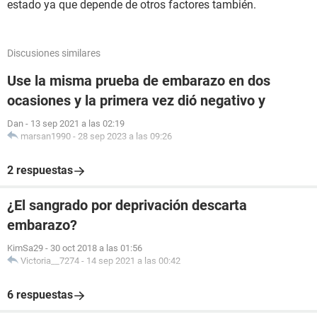
estado ya que depende de otros factores también.
Discusiones similares
Use la misma prueba de embarazo en dos
ocasiones y la primera vez dió negativo y
Dan
-
13 sep 2021 a las 02:19
marsan1990
-
28 sep 2023 a las 09:26
2 respuestas
¿El sangrado por deprivación descarta
embarazo?
KimSa29
-
30 oct 2018 a las 01:56
Victoria__7274
-
14 sep 2021 a las 00:42
6 respuestas