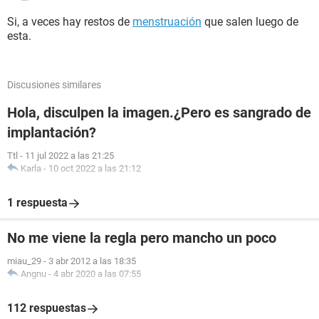
Si, a veces hay restos de
menstruación
que salen luego de
esta.
Discusiones similares
Hola, disculpen la imagen.¿Pero es sangrado de
implantación?
Ttl
-
11 jul 2022 a las 21:25
Karla
-
10 oct 2022 a las 21:12
1 respuesta
No me viene la regla pero mancho un poco
miau_29
-
3 abr 2012 a las 18:35
Angnu
-
4 abr 2020 a las 07:55
112 respuestas