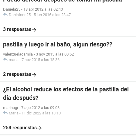
Daniela25
-
18 abr 2012 a las 02:40
Danistone25
-
5 jun 2016 a las 23:47
3 respuestas
pastilla y luego ir al baño, algun riesgo??
valenzuelacamila
-
3 nov 2015 a las 00:52
maria
-
7 nov 2015 a las 18:36
2 respuestas
¿El alcohol reduce los efectos de la pastilla del
día después?
marinagr
-
7 ago 2012 a las 09:08
Maria
-
11 dic 2022 a las 18:10
258 respuestas