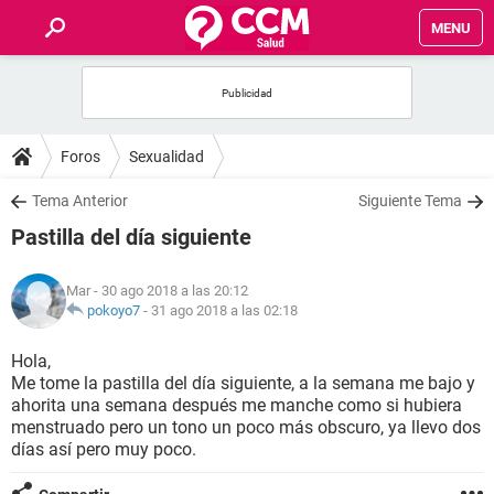
MENU
INICIO
FOROS
Foros
Sexualidad
SALUD
Tema Anterior
Siguiente Tema
Pastilla del día siguiente
FAMILIA
Mar
- 30 ago 2018 a las 20:12
NUTRICIÓN
pokoyo7
-
31 ago 2018 a las 02:18
Hola,
BIENESTAR
Me tome la pastilla del día siguiente, a la semana me bajo y
ahorita una semana después me manche como si hubiera
SEXUALIDAD
menstruado pero un tono un poco más obscuro, ya llevo dos
días así pero muy poco.
GLOSARIO