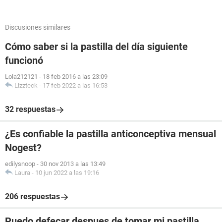
Discusiones similares
Cómo saber si la pastilla del día siguiente
funcionó
Lola212121
-
18 feb 2016 a las 23:09
Lizzteck
-
17 feb 2022 a las 16:53
32 respuestas
¿Es confiable la pastilla anticonceptiva mensual
Nogest?
edilysnoop
-
30 nov 2013 a las 13:49
Laura
-
10 jun 2022 a las 19:16
206 respuestas
Puedo defecar despues de tomar mi pastilla