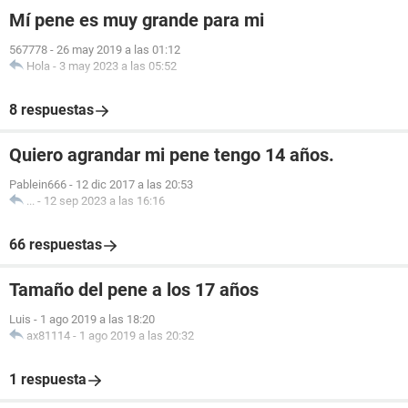
Mí pene es muy grande para mi
567778
-
26 may 2019 a las 01:12
Hola
-
3 may 2023 a las 05:52
8 respuestas
Quiero agrandar mi pene tengo 14 años.
Pablein666
-
12 dic 2017 a las 20:53
...
-
12 sep 2023 a las 16:16
66 respuestas
Tamaño del pene a los 17 años
Luis
-
1 ago 2019 a las 18:20
ax81114
-
1 ago 2019 a las 20:32
1 respuesta