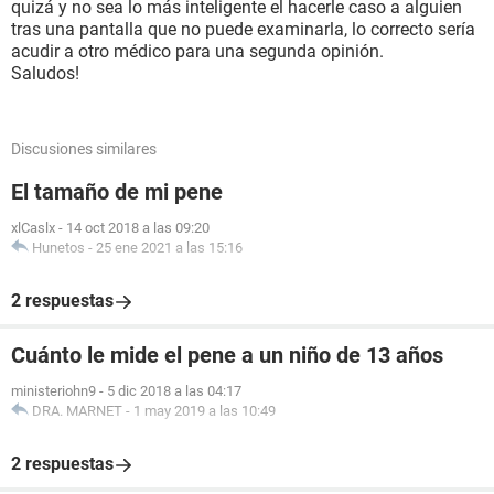
quizá y no sea lo más inteligente el hacerle caso a alguien
tras una pantalla que no puede examinarla, lo correcto sería
acudir a otro médico para una segunda opinión.
Saludos!
Discusiones similares
El tamaño de mi pene
xlCaslx
-
14 oct 2018 a las 09:20
Hunetos
-
25 ene 2021 a las 15:16
2 respuestas
Cuánto le mide el pene a un niño de 13 años
ministeriohn9
-
5 dic 2018 a las 04:17
DRA. MARNET
-
1 may 2019 a las 10:49
2 respuestas