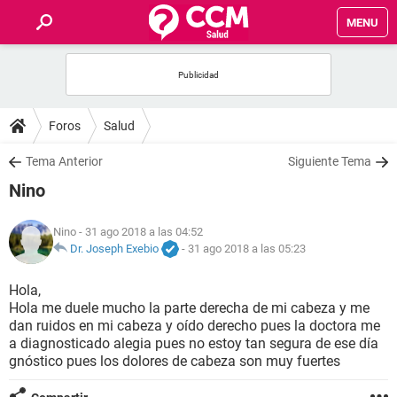
MENU
INICIO
FOROS
Foros
Salud
SALUD
Tema Anterior
Siguiente Tema
Nino
FAMILIA
Nino
- 31 ago 2018 a las 04:52
NUTRICIÓN
Dr. Joseph Exebio
-
31 ago 2018 a las 05:23
Hola,
BIENESTAR
Hola me duele mucho la parte derecha de mi cabeza y me
dan ruidos en mi cabeza y oído derecho pues la doctora me
SEXUALIDAD
a diagnosticado alegia pues no estoy tan segura de ese día
gnóstico pues los dolores de cabeza son muy fuertes
GLOSARIO