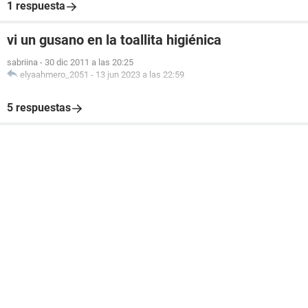
1 respuesta
vi un gusano en la toallita higiénica
sabriina
-
30 dic 2011 a las 20:25
elyaahmero_2051
-
13 jun 2023 a las 22:59
5 respuestas