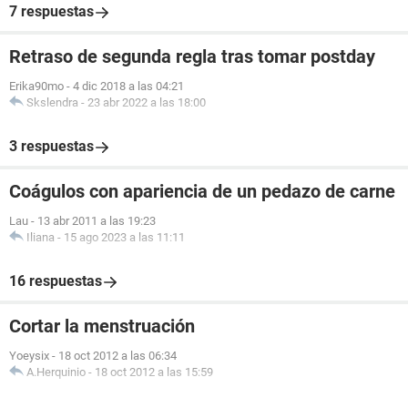
7 respuestas
Retraso de segunda regla tras tomar postday
Erika90mo
-
4 dic 2018 a las 04:21
Skslendra
-
23 abr 2022 a las 18:00
3 respuestas
Coágulos con apariencia de un pedazo de carne
Lau
-
13 abr 2011 a las 19:23
Iliana
-
15 ago 2023 a las 11:11
16 respuestas
Cortar la menstruación
Yoeysix
-
18 oct 2012 a las 06:34
A.Herquinio
-
18 oct 2012 a las 15:59