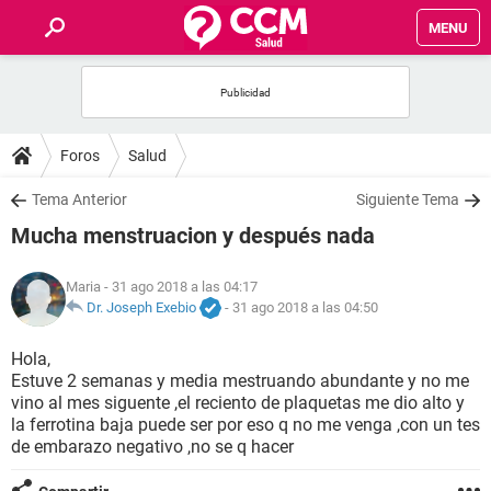
MENU
INICIO
FOROS
Foros
Salud
SALUD
Tema Anterior
Siguiente Tema
Mucha menstruacion y después nada
FAMILIA
Maria
- 31 ago 2018 a las 04:17
NUTRICIÓN
Dr. Joseph Exebio
-
31 ago 2018 a las 04:50
Hola,
BIENESTAR
Estuve 2 semanas y media mestruando abundante y no me
vino al mes siguente ,el reciento de plaquetas me dio alto y
SEXUALIDAD
la ferrotina baja puede ser por eso q no me venga ,con un tes
de embarazo negativo ,no se q hacer
GLOSARIO