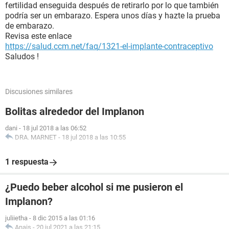
fertilidad enseguida después de retirarlo por lo que también
podría ser un embarazo. Espera unos días y hazte la prueba
de embarazo.
Revisa este enlace
https://salud.ccm.net/faq/1321-el-implante-contraceptivo
Saludos !
Discusiones similares
Bolitas alrededor del Implanon
dani
-
18 jul 2018 a las 06:52
DRA. MARNET
-
18 jul 2018 a las 10:55
1 respuesta
¿Puedo beber alcohol si me pusieron el
Implanon?
juliietha
-
8 dic 2015 a las 01:16
Anais
-
20 jul 2021 a las 21:15