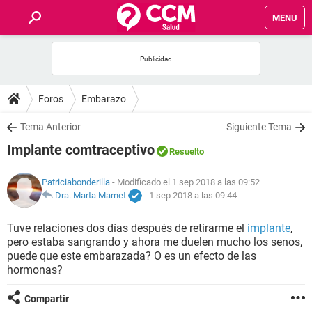
MENU
INICIO
FOROS
Foros
Embarazo
SALUD
Tema Anterior
Siguiente Tema
Implante comtraceptivo
Resuelto
FAMILIA
Patriciabonderilla
- Modificado el 1 sep 2018 a las 09:52
NUTRICIÓN
Dra. Marta Marnet
-
1 sep 2018 a las 09:44
Tuve relaciones dos días después de retirarme el
implante
,
BIENESTAR
pero estaba sangrando y ahora me duelen mucho los senos,
puede que este embarazada? O es un efecto de las
SEXUALIDAD
hormonas?
Compartir
GLOSARIO