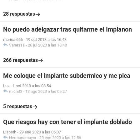
28 respuestas
No puedo adelgazar tras quitarme el Implanon
marisa 666
-
19 oct 2013 a las 16:43
Vanessa
-
26 jul 2023 a las 18:48
266 respuestas
Me coloque el implante subdermico y me pica
Luz
-
1 oct 2019 a las 08:54
michd3
-
13 ago 2023 a las 05:27
5 respuestas
Que riesgos hay con tener el implante doblado
Lisbeth
-
29 ene 2020 a las 06:07
Hermanamayor
-
29 ene 2020 a las 12:56