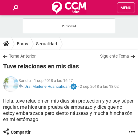
MENU
INICIO
FOROS
Foros
Sexualidad
SALUD
Tema Anterior
Siguiente Tema
Tuve relaciones en mis días
FAMILIA
Sandra
- 1 sep 2018 a las 16:47
NUTRICIÓN
Dra. Marlene Huancahuari
-
2 sep 2018 a las 18:02
Hola, tuve relación en mis días sin protección y yo soy súper
BIENESTAR
regular, me hice una prueba de embarazo y dice que no
estoy embarazada pero siento náuseas y mucha hinchazón
SEXUALIDAD
en mi estómago
Compartir
GLOSARIO