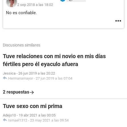
2 sep 2018 a las 18:02
No es confiable.
Discusiones similares
Tuve relaciones con mi novio en mis días
fértiles pero él eyaculo afuera
Jessica
-
26 jun 2019 a las 20:22
Hermanamayor
-
27 jun 2019 a las 07:04
2 respuestas
Tuve sexo con mi prima
Adejo10
-
19 abr 2021 a las 00:05
Ismael1312
-
23 may 2021 a las 09:54