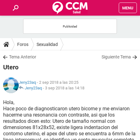
MENU
INICIO
FOROS
Foros
Sexualidad
SALUD
Tema Anterior
Siguiente Tema
Utero
FAMILIA
Jeny23aq
- 2 sep 2018 a las 20:25
NUTRICIÓN
Jeny23aq
-
3 sep 2018 a las 14:18
Hola,
BIENESTAR
Hace poco de diagnosticaron utero bicorne y me enviaron
hacerme una resonancia con contraste, asi que los
SEXUALIDAD
resultados dicen esto: Utero de tamaño normal con
dimensiones 81x28x52, existe ligera indentacion del
contorno uterino, el apex del utero se encuentra a 6mm de la
GLOSARIO
linea intercornual, se identifica un septo muscular completo