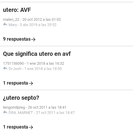
utero: AVF
malen_22
-
20 oct 2012 a las 01:02
Mary
-
5 abr 2019 a las 20:52
9 respuestas
Que significa utero en avf
1751156090
-
1 ene 2018 a las 16:32
Dr.Josh
-
1 ene 2018 a las 18:50
1 respuesta
¿utero septo?
tengomilpreg
-
26 oct 2011 a las 18:41
DRA. MARNET
-
27 oct 2011 a las 18:47
1 respuesta