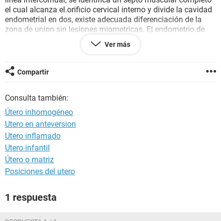
el cual alcanza el.orificio cervical interno y divide la cavidad
endometrial en dos, existe adecuada diferenciación de la
zona de union sin lesiones miometricas. El endometrio de
las cavidades endometriales es de 2mm de grosor
Ver más
Asi que quisiera saber en palabras claras que significa.
Gracias por su ayuda
Compartir
Consulta también:
Útero inhomogéneo
Utero en anteversion
Utero inflamado
Utero infantil
Útero o matriz
Posiciones del utero
1 respuesta