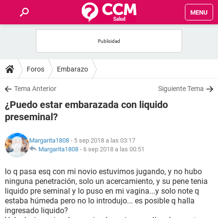
MENU
INICIO
FOROS
Foros
Embarazo
SALUD
Tema Anterior
Siguiente Tema
¿Puedo estar embarazada con liquido
FAMILIA
preseminal?
NUTRICIÓN
Margarita1808
- 5 sep 2018 a las 03:17
Margarita1808
-
6 sep 2018 a las 00:51
BIENESTAR
lo q pasa esq con mi novio estuvimos jugando, y no hubo
ninguna penetración, solo un acercamiento, y su pene tenia
SEXUALIDAD
liquido pre seminal y lo puso en mi vagina...y solo note q
estaba húmeda pero no lo introdujo... es posible q halla
ingresado liquido?
GLOSARIO