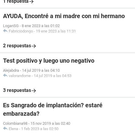
1 respuesta
AYUDA, Encontré a mi madre con mi hermano
LoganSG
-
8 ene 2023 a las 01:02
Fabriciodongo
-
19 ene 2023 a las 11:31
2 respuestas
Test positivo y luego uno negativo
Alejabdra
-
14 jul 2019 a las 04:10
valorandome
-
14 jul 2019 a las 04:53
3 respuestas
Es Sangrado de implantación? estaré
embarazada?
Colombiana98
-
15 nov 2019 a las 02:40
Elena
-
1 feb 2023 a las 02:50