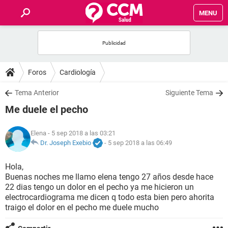
MENU
INICIO
FOROS
Foros
Cardiología
SALUD
Tema Anterior
Siguiente Tema
Me duele el pecho
FAMILIA
Elena
- 5 sep 2018 a las 03:21
NUTRICIÓN
Dr. Joseph Exebio
-
5 sep 2018 a las 06:49
Hola,
BIENESTAR
Buenas noches me llamo elena tengo 27 años desde hace
22 dias tengo un dolor en el pecho ya me hicieron un
SEXUALIDAD
electrocardiograma me dicen q todo esta bien pero ahorita
traigo el dolor en el pecho me duele mucho
GLOSARIO