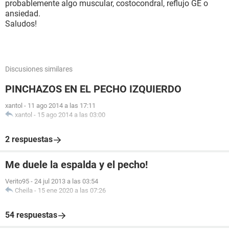
probablemente algo muscular, costocondral, reflujo GE o
ansiedad.
Saludos!
Discusiones similares
PINCHAZOS EN EL PECHO IZQUIERDO
xantol
-
11 ago 2014 a las 17:11
xantol
-
15 ago 2014 a las 03:00
2 respuestas
Me duele la espalda y el pecho!
Verito95
-
24 jul 2013 a las 03:54
Cheila
-
15 ene 2020 a las 07:26
54 respuestas