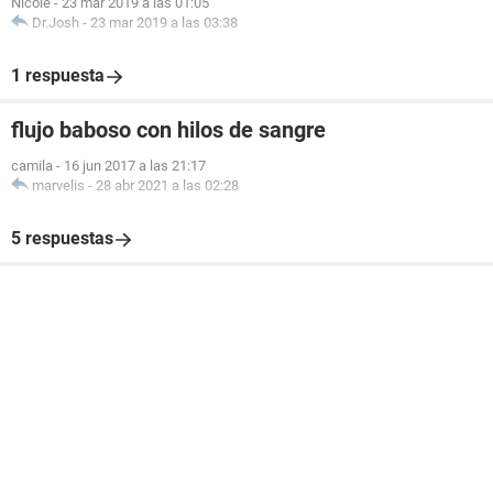
Nicole
-
23 mar 2019 a las 01:05
Dr.Josh
-
23 mar 2019 a las 03:38
1 respuesta
flujo baboso con hilos de sangre
camila
-
16 jun 2017 a las 21:17
marvelis
-
28 abr 2021 a las 02:28
5 respuestas