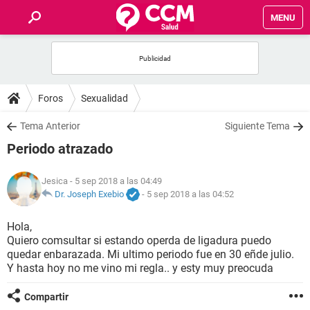
MENU
INICIO
FOROS
Foros
Sexualidad
SALUD
Tema Anterior
Siguiente Tema
Periodo atrazado
FAMILIA
Jesica
- 5 sep 2018 a las 04:49
NUTRICIÓN
Dr. Joseph Exebio
-
5 sep 2018 a las 04:52
Hola,
BIENESTAR
Quiero comsultar si estando operda de ligadura puedo
quedar enbarazada. Mi ultimo periodo fue en 30 eñde julio.
SEXUALIDAD
Y hasta hoy no me vino mi regla.. y esty muy preocuda
Compartir
GLOSARIO