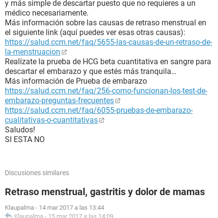
y más simple de descartar puesto que no requieres a un
médico necesariamente.
Más información sobre las causas de retraso menstrual en
el siguiente link (aquí puedes ver esas otras causas):
https://salud.ccm.net/faq/5655-las-causas-de-un-retraso-de-
la-menstruacion
Realízate la prueba de HCG beta cuantitativa en sangre para
descartar el embarazo y que estés más tranquila…
Más información de Prueba de embarazo
https://salud.ccm.net/faq/256-como-funcionan-los-test-de-
embarazo-preguntas-frecuentes
https://salud.ccm.net/faq/6055-pruebas-de-embarazo-
cualitativas-o-cuantitativas
Saludos!
SI ESTA NO
Discusiones similares
Retraso menstrual, gastritis y dolor de mamas
Klaupalma
-
14 mar 2017 a las 13:44
Klaupalma
-
15 mar 2017 a las 14:09