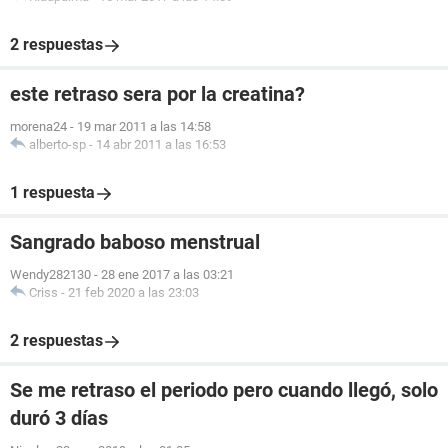
2 respuestas
este retraso sera por la creatina?
morena24
-
19 mar 2011 a las 14:58
alberto-sp
-
14 abr 2011 a las 16:53
1 respuesta
Sangrado baboso menstrual
Wendy282130
-
28 ene 2017 a las 03:21
Criss
-
21 feb 2020 a las 23:03
2 respuestas
Se me retraso el periodo pero cuando llegó, solo
duró 3 días