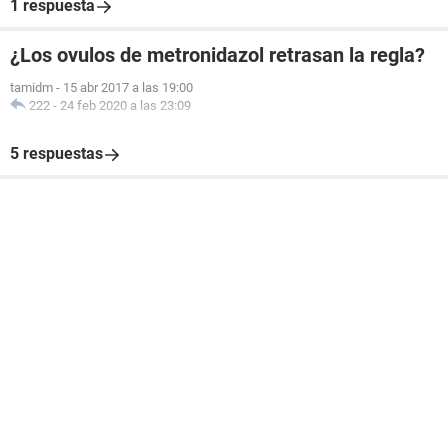
1 respuesta
¿Los ovulos de metronidazol retrasan la regla?
tamidm
-
15 abr 2017 a las 19:00
222
-
24 feb 2020 a las 23:09
5 respuestas