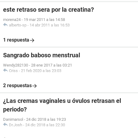
este retraso sera por la creatina?
morena24
-
19 mar 2011 a las 14:58
alberto-sp
-
14 abr 2011 a las 16:53
1 respuesta
Sangrado baboso menstrual
Wendy282130
-
28 ene 2017 a las 03:21
Criss
-
21 feb 2020 a las 23:03
2 respuestas
¿Las cremas vaginales u óvulos retrasan el
periodo?
Danimarsol
-
24 dic 2018 a las 19:23
Dr.Josh
-
24 dic 2018 a las 22:30