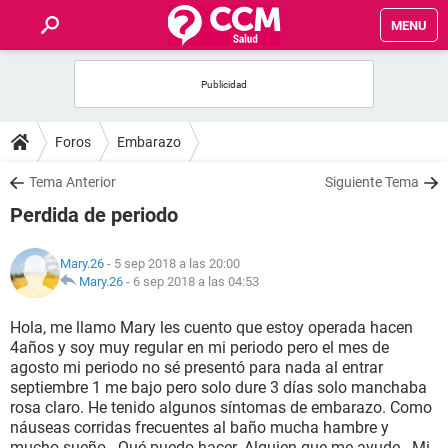
MENU
INICIO
FOROS
Foros
Embarazo
SALUD
Tema Anterior
Siguiente Tema
Perdida de periodo
FAMILIA
Mary.26
- 5 sep 2018 a las 20:00
NUTRICIÓN
Mary.26
-
6 sep 2018 a las 04:53
Hola, me llamo Mary les cuento que estoy operada hacen
BIENESTAR
4años y soy muy regular en mi periodo pero el mes de
agosto mi periodo no sé presentó para nada al entrar
SEXUALIDAD
septiembre 1 me bajo pero solo dure 3 días solo manchaba
rosa claro. He tenido algunos síntomas de embarazo. Como
náuseas corridas frecuentes al baño mucha hambre y
GLOSARIO
mucho sueño . Qué puedo hacer. Alguien que me ayude . Mi