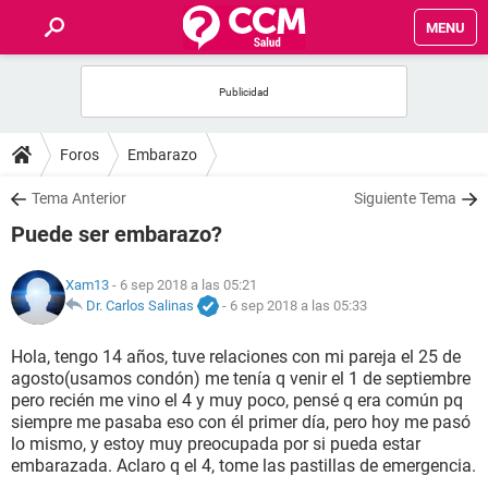
MENU
INICIO
FOROS
Foros
Embarazo
SALUD
Tema Anterior
Siguiente Tema
Puede ser embarazo?
FAMILIA
Xam13
- 6 sep 2018 a las 05:21
NUTRICIÓN
Dr. Carlos Salinas
-
6 sep 2018 a las 05:33
Hola, tengo 14 años, tuve relaciones con mi pareja el 25 de
BIENESTAR
agosto(usamos condón) me tenía q venir el 1 de septiembre
pero recién me vino el 4 y muy poco, pensé q era común pq
SEXUALIDAD
siempre me pasaba eso con él primer día, pero hoy me pasó
lo mismo, y estoy muy preocupada por si pueda estar
embarazada. Aclaro q el 4, tome las pastillas de emergencia.
GLOSARIO