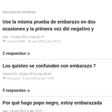
Discusiones similares
Use la misma prueba de embarazo en dos
ocasiones y la primera vez dió negativo y
Dan
-
13 sep 2021 a las 02:19
marsan1990
-
28 sep 2023 a las 09:26
2 respuestas
Los quistes se confunden con embarazo ?
Yaresi123
-
24 jun 2016 a las 03:47
Deyanira
-
9 ene 2023 a las 14:55
5 respuestas
Por qué hago popo negro, estoy embarazada
isai
-
16 oct 2012 a las 19:21