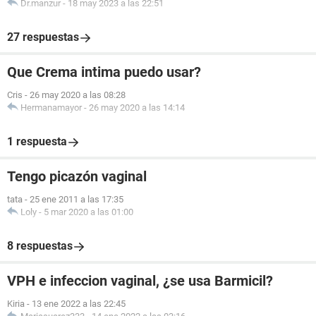
Dr.manzur
-
18 may 2023 a las 22:51
27 respuestas
Que Crema intima puedo usar?
Cris
-
26 may 2020 a las 08:28
Hermanamayor
-
26 may 2020 a las 14:14
1 respuesta
Tengo picazón vaginal
tata
-
25 ene 2011 a las 17:35
Loly
-
5 mar 2020 a las 01:00
8 respuestas
VPH e infeccion vaginal, ¿se usa Barmicil?
Kiria
-
13 ene 2022 a las 22:45