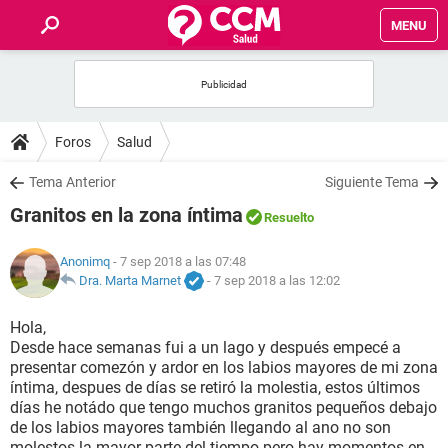
MENU
INICIO
FOROS
Foros
Salud
SALUD
Tema Anterior
Siguiente Tema
Granitos en la zona íntima
Resuelto
FAMILIA
Anonimq
- 7 sep 2018 a las 07:48
NUTRICIÓN
Dra. Marta Marnet
-
7 sep 2018 a las 12:02
Hola,
BIENESTAR
Desde hace semanas fui a un lago y después empecé a
presentar comezón y ardor en los labios mayores de mi zona
SEXUALIDAD
íntima, despues de días se retiró la molestia, estos últimos
días he notádo que tengo muchos granitos pequeños debajo
de los labios mayores también llegando al ano no son
GLOSARIO
molestos la mayor parte del tiempo pero hay momentos en