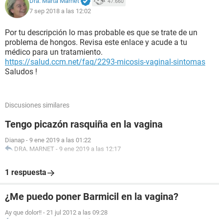
Dra. Marta Marnet
47.660
7 sep 2018 a las 12:02
Por tu descripción lo mas probable es que se trate de un
problema de hongos. Revisa este enlace y acude a tu
médico para un tratamiento.
https://salud.ccm.net/faq/2293-micosis-vaginal-sintomas
Saludos !
Discusiones similares
Tengo picazón rasquiña en la vagina
Dianap
-
9 ene 2019 a las 01:22
DRA. MARNET
-
9 ene 2019 a las 12:17
1 respuesta
¿Me puedo poner Barmicil en la vagina?
Ay que dolor!!
-
21 jul 2012 a las 09:28