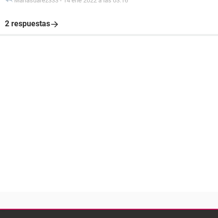
Mariasuarez333
-
14 ene 2022 a las 03:16
2 respuestas