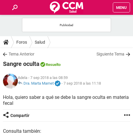
MENU
INICIO
FOROS
Foros
Salud
SALUD
Tema Anterior
Siguiente Tema
Sangre oculta
Resuelto
FAMILIA
Adela
- 7 sep 2018 a las 08:59
NUTRICIÓN
Dra. Marta Marnet
-
7 sep 2018 a las 11:18
Hola, quiero saber a qué se debe la sangre oculta en materia
BIENESTAR
fecal
SEXUALIDAD
Compartir
GLOSARIO
Consulta también: